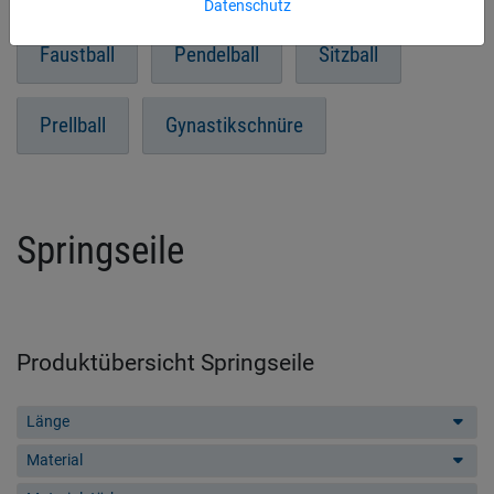
Datenschutz
Faustball
Pendelball
Sitzball
Prellball
Gynastikschnüre
Springseile
Produktübersicht Springseile
Länge
Material