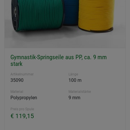
Gymnastik-Springseile aus PP, ca. 9 mm
stark
Artikelnummer
Länge
35090
100 m
Material
Materialstärke
Polypropylen
9 mm
Preis pro Spule
€ 119,15