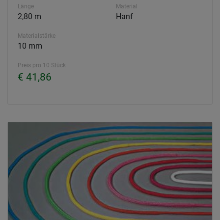
Länge
Material
2,80 m
Hanf
Materialstärke
10 mm
Preis pro 10 Stück
€ 41,86