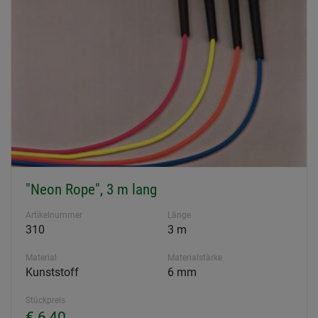
"Neon Rope", 3 m lang
Artikelnummer
Länge
310
3 m
Material
Materialstärke
Kunststoff
6 mm
Stückpreis
€ 6,40