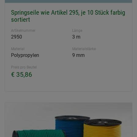
Springseile wie Artikel 295, je 10 Stück farbig
sortiert
Artikelnummer
Länge
2950
3 m
Material
Materialstärke
Polypropylen
9 mm
Preis pro Beutel
€ 35,86