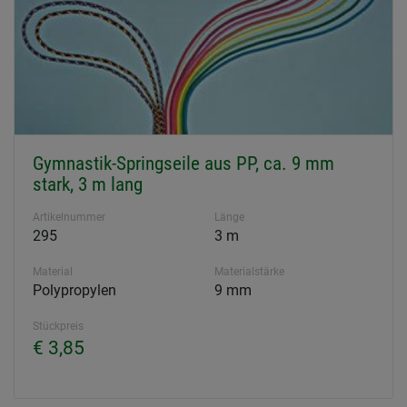
Gymnastik-Springseile aus PP, ca. 9 mm
stark, 3 m lang
Artikelnummer
Länge
295
3 m
Material
Materialstärke
Polypropylen
9 mm
Stückpreis
€ 3,85