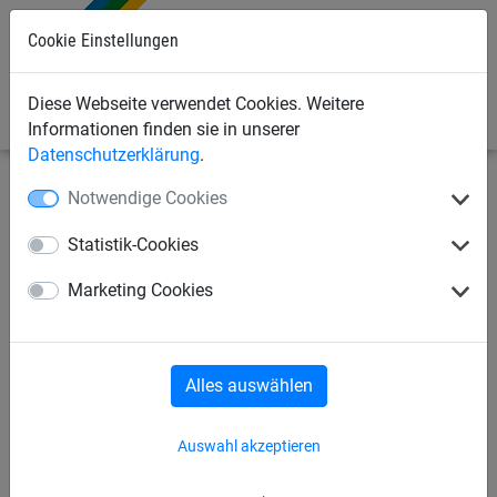
Cookie Einstellungen
0
Diese Webseite verwendet Cookies. Weitere
Informationen finden sie in unserer
Datenschutzerklärung
.
Notwendige Cookies
Sportnetze
Seile/Taue/Leinen
Springseile
Statistik-Cookies
Isilink-Leine
Springseile
Marketing Cookies
Schwungseile
Ziehtaue
Balanciertau
Alles auswählen
Rundtau
Klettertaue
Auswahl akzeptieren
Turn- und Schaukelringe
Longenseile