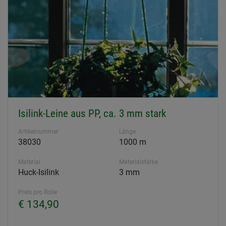
Isilink-Leine aus PP, ca. 3 mm stark
Artikelnummer
Länge
38030
1000 m
Material
Materialstärke
Huck-Isilink
3 mm
Preis pro Rolle
€ 134,90