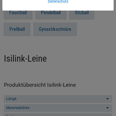
Datenschutz
Faustball
Pendelball
Sitzball
Prellball
Gynastikschnüre
Isilink-Leine
Produktübersicht Isilink-Leine
Länge
Materialstärke