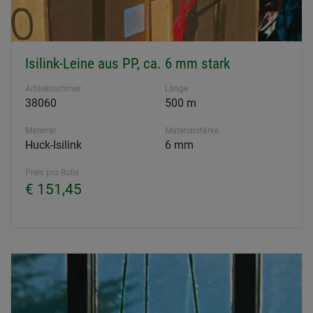
Isilink-Leine aus PP, ca. 6 mm stark
Artikelnummer
Länge
38060
500 m
Material
Materialstärke
Huck-Isilink
6 mm
Preis pro Rolle
€ 151,45