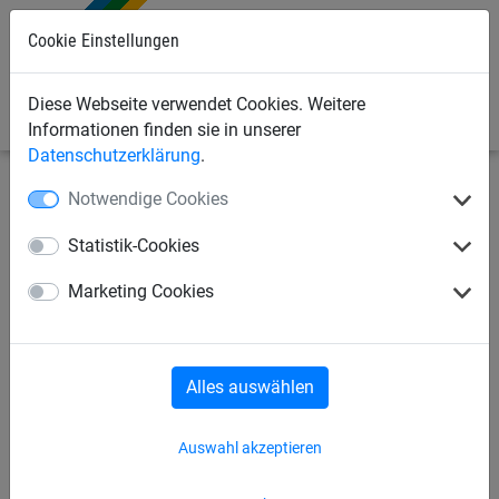
Cookie Einstellungen
0
Diese Webseite verwendet Cookies. Weitere
Informationen finden sie in unserer
Datenschutzerklärung
.
Notwendige Cookies
Sportnetze
Seile/Taue/Leinen
Isilink-Leine
Statistik-Cookies
Isilink-Leine
Springseile
Marketing Cookies
Schwungseile
Ziehtaue
Balanciertau
Alles auswählen
Rundtau
Klettertaue
Auswahl akzeptieren
Turn- und Schaukelringe
Longenseile