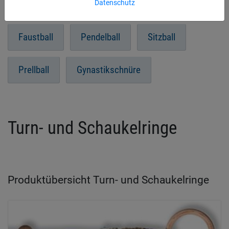
Datenschutz
Turn- und Schaukelringe
Longenseile
Faustball
Pendelball
Sitzball
Prellball
Gynastikschnüre
Turn- und Schaukelringe
Produktübersicht Turn- und Schaukelringe