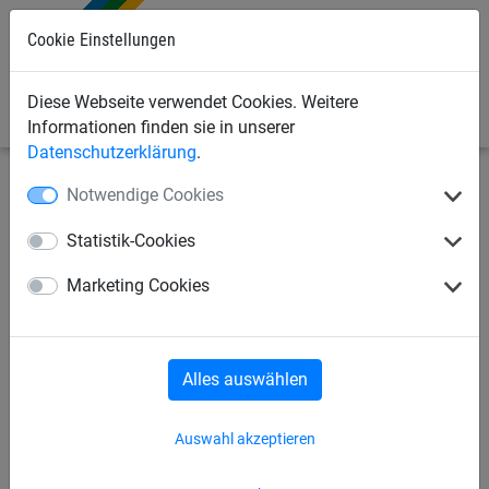
Cookie Einstellungen
0
Diese Webseite verwendet Cookies. Weitere
Informationen finden sie in unserer
Datenschutzerklärung
.
Notwendige Cookies
Sportnetze
Seile/Taue/Leinen
Turn- und
Schaukelringe
Statistik-Cookies
Marketing Cookies
Isilink-Leine
Springseile
Schwungseile
Ziehtaue
Balanciertau
Alles auswählen
Rundtau
Klettertaue
Auswahl akzeptieren