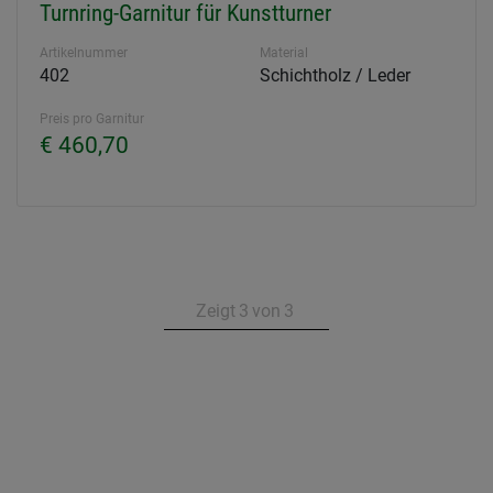
Turnring-Garnitur für Kunstturner
Artikelnummer
Material
402
Schichtholz / Leder
Preis pro Garnitur
€ 460,70
Zeigt
3
von
3