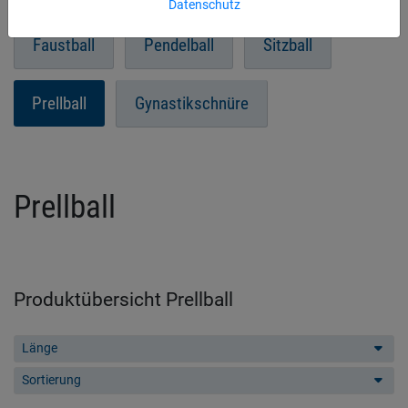
Datenschutz
Faustball
Pendelball
Sitzball
Prellball
Gynastikschnüre
Prellball
Produktübersicht Prellball
Länge
Sortierung