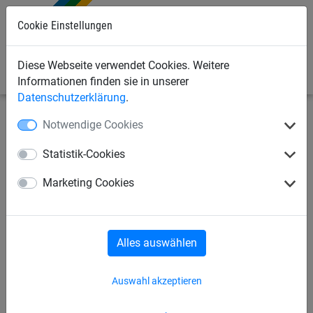
Cookie Einstellungen
0
Diese Webseite verwendet Cookies. Weitere
Informationen finden sie in unserer
Datenschutzerklärung
.
Notwendige Cookies
Sportnetze
Seile/Taue/Leinen
Prellball
Statistik-Cookies
Isilink-Leine
Springseile
Marketing Cookies
Schwungseile
Ziehtaue
Balanciertau
Alles auswählen
Rundtau
Klettertaue
Auswahl akzeptieren
Turn- und Schaukelringe
Longenseile