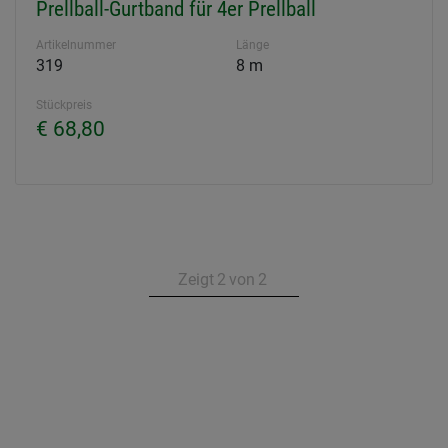
Prellball-Gurtband für 4er Prellball
Artikelnummer
Länge
319
8 m
Stückpreis
€ 68,80
Zeigt
2
von
2