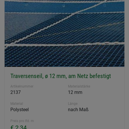
Traversenseil, ø 12 mm, am Netz befestigt
Artikelnummer
Materialstärke
2137
12 mm
Material
Länge
Polysteel
nach Maß
Preis pro lfd. m
€ 2,34