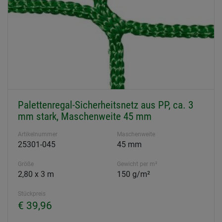
Palettenregal-Sicherheitsnetz aus PP, ca. 3
mm stark, Maschenweite 45 mm
Artikelnummer
Maschenweite
25301-045
45 mm
Größe
Gewicht per m²
2,80 x 3 m
150 g/m²
Stückpreis
€ 39,96