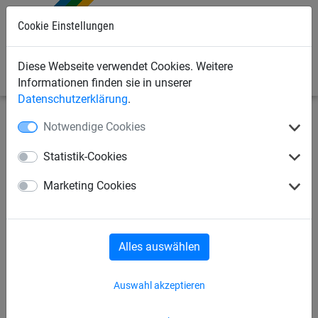
Cookie Einstellungen
0
Diese Webseite verwendet Cookies. Weitere
Informationen finden sie in unserer
Datenschutzerklärung
.
Notwendige Cookies
Industrienetze
Palettenregal-Sicherheitsnetze
Statistik-Cookies
Netze für Palettenregale
Zubehör
Marketing Cookies
Palettenregal-Sicherheitsnetze
Alles auswählen
Auswahl akzeptieren