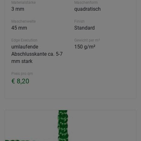
Materialstärke
Maschenform
3 mm
quadratisch
Maschenweite
Finish
45 mm
Standard
Edge Execution
Gewicht per m²
umlaufende
150 g/m²
Abschlusskante ca. 5-7
mm stark
Preis pro qm
€ 8,20