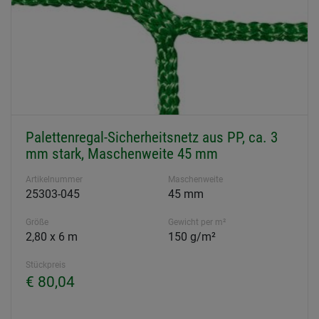
Palettenregal-Sicherheitsnetz aus PP, ca. 3
mm stark, Maschenweite 45 mm
Artikelnummer
Maschenweite
25303-045
45 mm
Größe
Gewicht per m²
2,80 x 6 m
150 g/m²
Stückpreis
€ 80,04