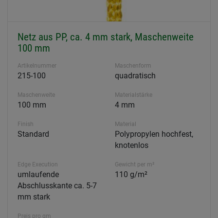
Netz aus PP, ca. 4 mm stark, Maschenweite
100 mm
Artikelnummer
Maschenform
215-100
quadratisch
Maschenweite
Materialstärke
100 mm
4 mm
Finish
Material
Standard
Polypropylen hochfest,
knotenlos
Edge Execution
Gewicht per m²
umlaufende
110 g/m²
Abschlusskante ca. 5-7
mm stark
Preis pro qm