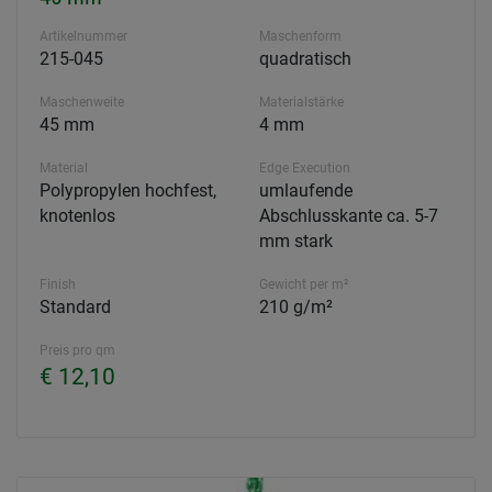
Artikelnummer
Maschenform
215-045
quadratisch
Maschenweite
Materialstärke
45 mm
4 mm
Material
Edge Execution
Polypropylen hochfest,
umlaufende
knotenlos
Abschlusskante ca. 5-7
mm stark
Finish
Gewicht per m²
Standard
210 g/m²
Preis pro qm
€ 12,10