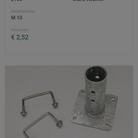
Materialstärke
M 10
Stückpreis
€ 2,52