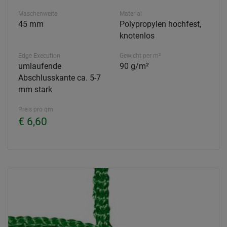
Maschenweite
Material
45 mm
Polypropylen hochfest,
knotenlos
Edge Execution
Gewicht per m²
umlaufende
90 g/m²
Abschlusskante ca. 5-7
mm stark
Preis pro qm
€ 6,60