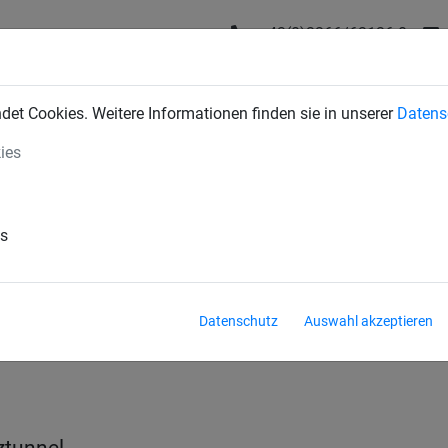
+43(0)2266/62126-0
DUSTRIENETZE
BAUSCHUTZNETZE
SPORTNETZE
SE
et Cookies. Weitere Informationen finden sie in unserer
Datens
ies
es
Datenschutz
Auswahl akzeptieren
l