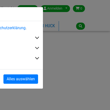
Kontakt
Austria
Anmelden
0
ILSPIELGERÄTE
ÜBER HUCK
chutzerklärung
.
Alles auswählen