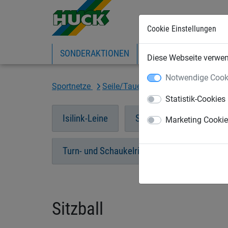
Cookie Einstellungen
SONDERAKTIONEN
EXPRESS-SHOP
IN
Diese Webseite verwend
Notwendige Cook
Sportnetze
Seile/Taue/Leinen
Sitzball
Statistik-Cookies
Isilink-Leine
Springseile
Schwu
Marketing Cooki
Turn- und Schaukelringe
Longenseile
Sitzball