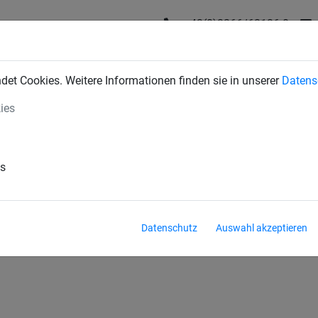
+43(0)2266/62126-0
DUSTRIENETZE
BAUSCHUTZNETZE
SPORTNETZE
SE
et Cookies. Weitere Informationen finden sie in unserer
Datens
ies
ngseile
Ziehtaue
Balanciertau
Rundtau
es
Faustball
Pendelball
Sitzball
Prell
Datenschutz
Auswahl akzeptieren