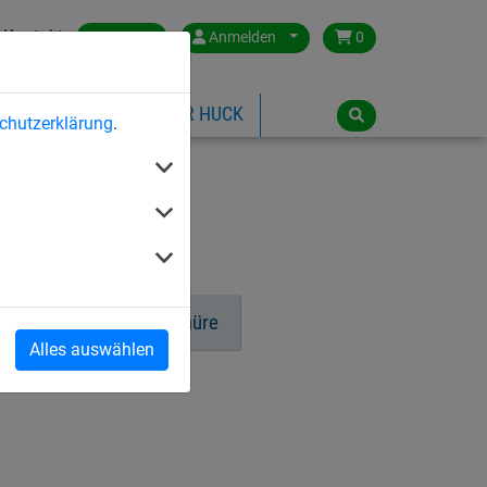
Kontakt
Austria
Anmelden
0
ILSPIELGERÄTE
ÜBER HUCK
chutzerklärung
.
Klettertaue
ball
Gynastikschnüre
Alles auswählen