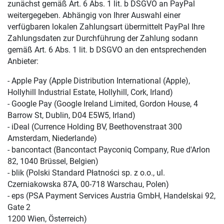
zunächst gemäß Art. 6 Abs. 1 lit. b DSGVO an PayPal
weitergegeben. Abhängig von Ihrer Auswahl einer
verfügbaren lokalen Zahlungsart übermittelt PayPal Ihre
Zahlungsdaten zur Durchführung der Zahlung sodann
gemäß Art. 6 Abs. 1 lit. b DSGVO an den entsprechenden
Anbieter:
- Apple Pay (Apple Distribution International (Apple),
Hollyhill Industrial Estate, Hollyhill, Cork, Irland)
- Google Pay (Google Ireland Limited, Gordon House, 4
Barrow St, Dublin, D04 E5W5, Irland)
- iDeal (Currence Holding BV, Beethovenstraat 300
Amsterdam, Niederlande)
- bancontact (Bancontact Payconiq Company, Rue d'Arlon
82, 1040 Brüssel, Belgien)
- blik (Polski Standard Płatności sp. z o.o., ul.
Czerniakowska 87A, 00-718 Warschau, Polen)
- eps (PSA Payment Services Austria GmbH, Handelskai 92,
Gate 2
1200 Wien, Österreich)