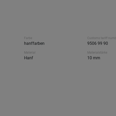
Farbe
Customs tariff num
hanffarben
9506 99 90
Material
Materialstärke
Hanf
10 mm