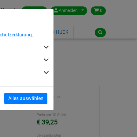
Kontakt
Austria
Anmelden
0
ILSPIELGERÄTE
ÜBER HUCK
chutzerklärung
.
Artikelnummer
Alles auswählen
250
Preis pro 10 Stück
€ 39,25
Versandkosten