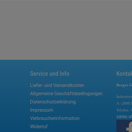
Service und Info
Konta
Liefer- und Versandkosten
Berger G
Allgemeine Geschäftsbedingungen
Industries
Datenschutzerklärung
A - 2000 
Impressum
Telefon:
sales.a
Verbraucherinformation
Widerruf