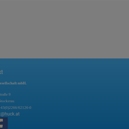
kt
esellschaft mbH.
traße 9
Stockerau
+43(0)2266/62126-0
t@huck.at