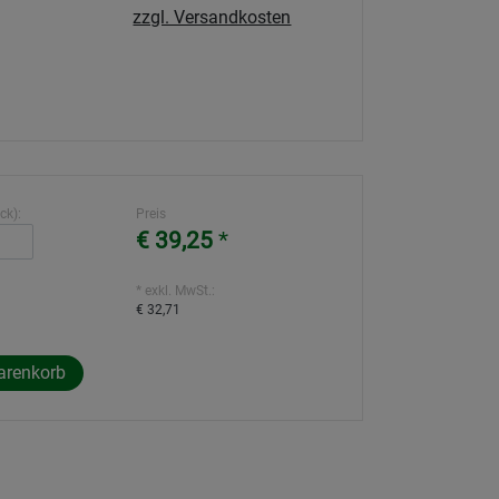
zzgl. Versandkosten
ck):
Preis
€ 39,25
*
* exkl. MwSt.:
€ 32,71