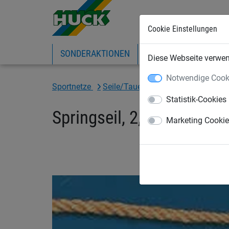
Cookie Einstellungen
SONDERAKTIONEN
EXPRESS-SHOP
IN
Diese Webseite verwend
Notwendige Cook
Sportnetze
Seile/Taue/Leinen
Springseile
Statistik-Cookies
Springseil, 2,50 m lang
Marketing Cooki