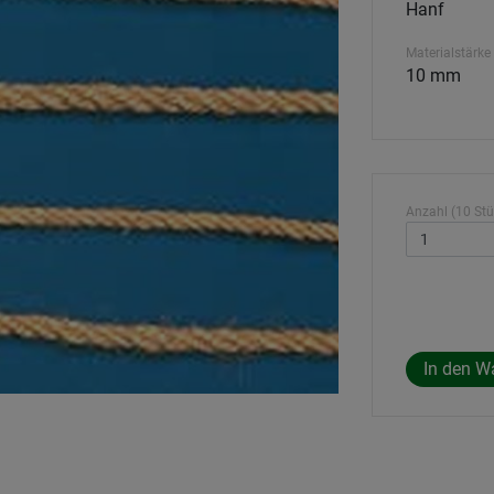
Hanf
Materialstärke
10 mm
Anzahl (10 Stü