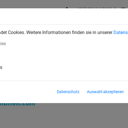
+43(0)2266/62126-0
DUSTRIENETZE
BAUSCHUTZNETZE
SPORTNETZE
SE
et Cookies. Weitere Informationen finden sie in unserer
Datens
ies
es
Datenschutz
Auswahl akzeptieren