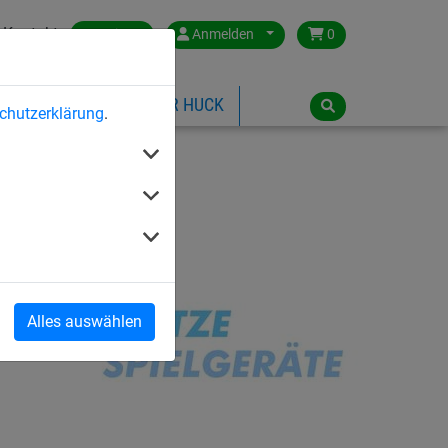
Kontakt
Austria
Anmelden
0
ILSPIELGERÄTE
ÜBER HUCK
chutzerklärung
.
Alles auswählen