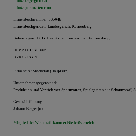
info@bergergmbh.at
info@sportmatten.com
Firmenbuchnummer:
63564b
Firmenbuchgericht: Landesgericht Korneuburg
Behörde gem. ECG:
Bezirkshauptmannschaft Korrneuburg
UID: ATU18317006
DVR 0718319
Firmensitz: Stockerau
(Hauptsitz)
Unternehmensgegenstand:
Produktion und Vertrieb von Sportmatten,
Spielgeräten aus Schaumstoff, Sc
Geschäftsführung:
Johann Berger jun.
Mitglied der Wirtschaftskammer Niederösterreich