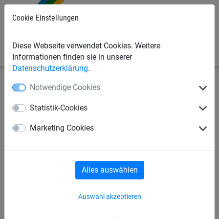
Cookie Einstellungen
0
Diese Webseite verwendet Cookies. Weitere
Informationen finden sie in unserer
Datenschutzerklärung
.
Notwendige Cookies
Sportnetze
Seile/Taue/Leinen
Prellball
Statistik-Cookies
Prellball-Gurtband für 2er
Marketing Cookies
Prellball
Alles auswählen
Auswahl akzeptieren