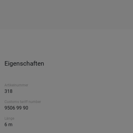
Eigenschaften
Artikelnummer
318
Customs tariff number
9506 99 90
Länge
6 m