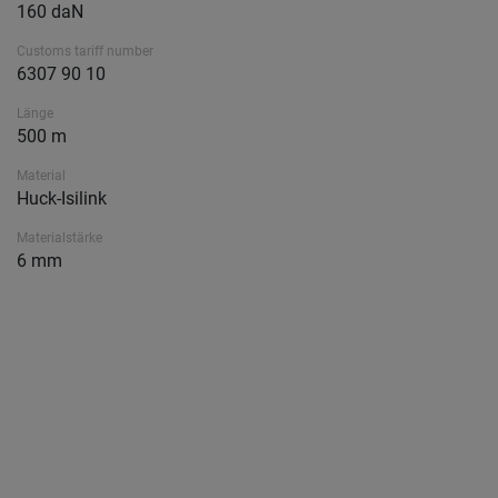
160 daN
Customs tariff number
6307 90 10
Länge
500 m
Material
Huck-Isilink
Materialstärke
6 mm