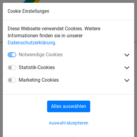
Cookie Einstellungen
0
Diese Webseite verwendet Cookies. Weitere
Informationen finden sie in unserer
Datenschutzerklärung
.
Notwendige Cookies
Sportnetze
Seile/Taue/Leinen
Isilink-Leine
Statistik-Cookies
Isilink-Leine aus PP, ca. 6 mm
Marketing Cookies
stark
Alles auswählen
Auswahl akzeptieren