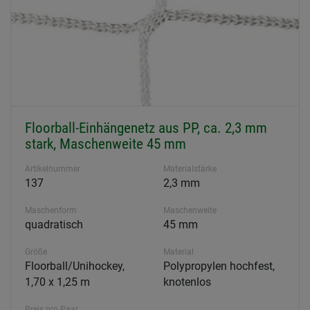
Floorball-Einhängenetz aus PP, ca. 2,3 mm
stark, Maschenweite 45 mm
Artikelnummer
Materialstärke
137
2,3 mm
Maschenform
Maschenweite
quadratisch
45 mm
Größe
Material
Floorball/Unihockey,
Polypropylen hochfest,
1,70 x 1,25 m
knotenlos
Preis pro Paar