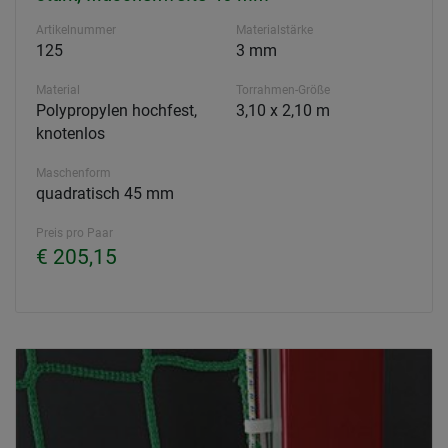
Artikelnummer
Materialstärke
125
3 mm
Material
Torrahmen-Größe
Polypropylen hochfest,
3,10 x 2,10 m
knotenlos
Maschenform
quadratisch 45 mm
Preis pro Paar
€ 205,15