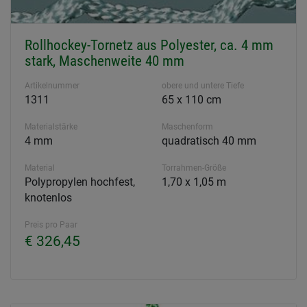
Rollhockey-Tornetz aus Polyester, ca. 4 mm
stark, Maschenweite 40 mm
Artikelnummer
obere und untere Tiefe
1311
65 x 110 cm
Materialstärke
Maschenform
4 mm
quadratisch 40 mm
Material
Torrahmen-Größe
Polypropylen hochfest,
1,70 x 1,05 m
knotenlos
Preis pro Paar
€ 326,45