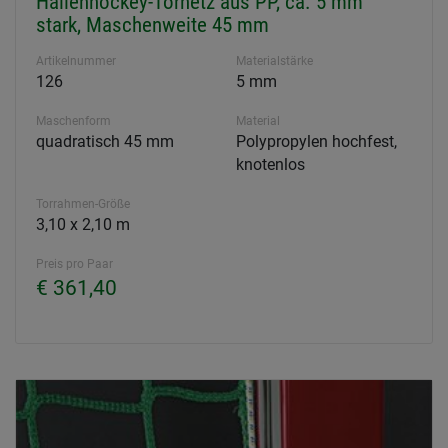
Hallenhockey-Tornetz aus PP, ca. 5 mm
stark, Maschenweite 45 mm
Artikelnummer
Materialstärke
126
5 mm
Maschenform
Material
quadratisch 45 mm
Polypropylen hochfest,
knotenlos
Torrahmen-Größe
3,10 x 2,10 m
Preis pro Paar
€ 361,40