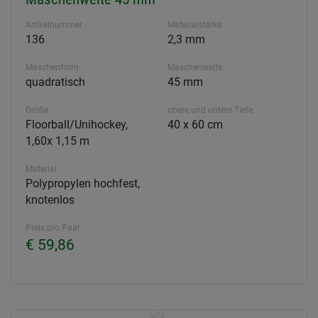
Artikelnummer
Materialstärke
136
2,3 mm
Maschenform
Maschenweite
quadratisch
45 mm
Größe
obere und untere Tiefe
Floorball/Unihockey,
40 x 60 cm
1,60x 1,15 m
Material
Polypropylen hochfest,
knotenlos
Preis pro Paar
€ 59,86