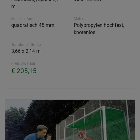
m
Maschenform
Material
quadratisch 45 mm
Polypropylen hochfest,
knotenlos
Torrahmen-Größe
3,66 x 2,14 m
Preis pro Paar
€ 205,15