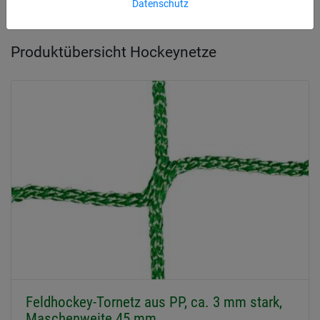
Datenschutz
Produktübersicht Hockeynetze
Feldhockey-Tornetz aus PP, ca. 3 mm stark,
Maschenweite 45 mm