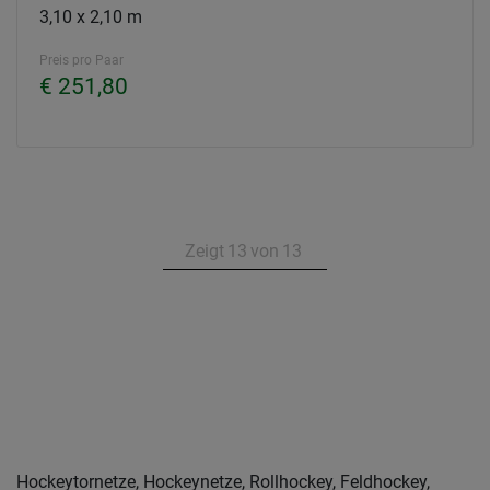
3,10 x 2,10 m
Preis pro Paar
€ 251,80
Zeigt
13
von
13
Hockeytornetze, Hockeynetze, Rollhockey, Feldhockey,