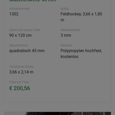
Artikelnummer
Größe
1302
Feldhockey, 3,66 x 1,80
m
obere und untere Tiefe
Materialstärke
90 x 120 cm
3 mm
Maschenform
Material
quadratisch 45 mm
Polypropylen hochfest,
knotenlos
Torrahmen-Größe
3,66 x 2,14 m
Preis pro Paar
€ 200,56