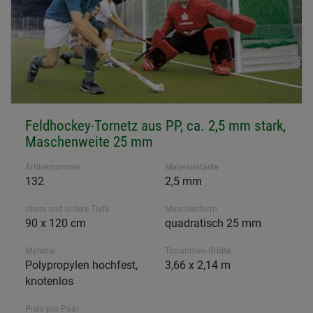
Feldhockey-Tornetz aus PP, ca. 2,5 mm stark,
Maschenweite 25 mm
Artikelnummer
Materialstärke
132
2,5 mm
obere und untere Tiefe
Maschenform
90 x 120 cm
quadratisch 25 mm
Material
Torrahmen-Größe
Polypropylen hochfest,
3,66 x 2,14 m
knotenlos
Preis pro Paar