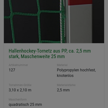
Hallenhockey-Tornetz aus PP, ca. 2,5 mm
stark, Maschenweite 25 mm
Artikelnummer
Material
127
Polypropylen hochfest,
knotenlos
Torrahmen-Größe
Materialstärke
3,10 x 2,10 m
2,5 mm
Maschenform
quadratisch 25 mm