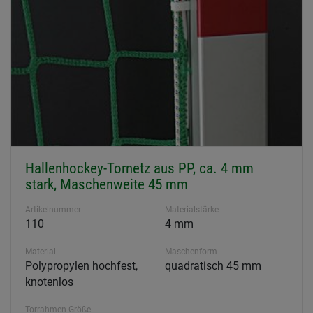
Hallenhockey-Tornetz aus PP, ca. 4 mm
stark, Maschenweite 45 mm
Artikelnummer
Materialstärke
110
4 mm
Material
Maschenform
Polypropylen hochfest,
quadratisch 45 mm
knotenlos
Torrahmen-Größe