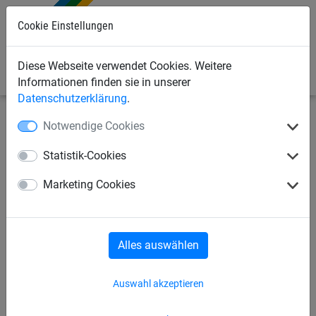
Cookie Einstellungen
0
Diese Webseite verwendet Cookies. Weitere
Informationen finden sie in unserer
Datenschutzerklärung
.
Notwendige Cookies
Sportnetze
Hockeynetze
Rollhockey
Statistik-Cookies
Rollhockey-Tornetz aus
Marketing Cookies
Polyester, ca. 4 mm stark,
Maschenweite 40 mm
Alles auswählen
Auswahl akzeptieren