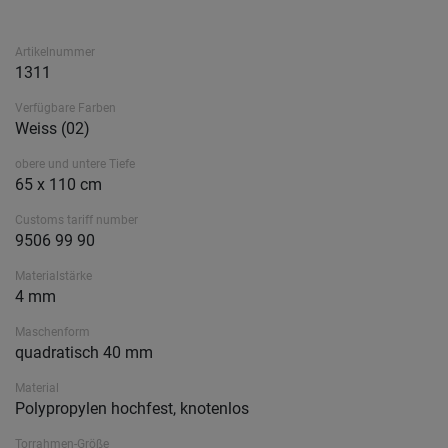
Artikelnummer
1311
Verfügbare Farben
Weiss (02)
obere und untere Tiefe
65 x 110 cm
Customs tariff number
9506 99 90
Materialstärke
4 mm
Maschenform
quadratisch 40 mm
Material
Polypropylen hochfest, knotenlos
Torrahmen-Größe