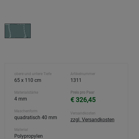
obere und untere Tiefe
Artikelnummer
65 x 110 cm
1311
Materialstärke
Preis pro Paar
4 mm
€ 326,45
Maschenform
Versandkosten
quadratisch 40 mm
zzgl. Versandkosten
Material
Polypropylen