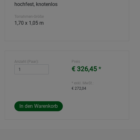
hochfest, knotenlos
Torrahmen-Größe
1,70 x 1,05 m
Anzahl (Paar):
Preis
€ 326,45
*
* exkl. MwSt.:
€ 272,04