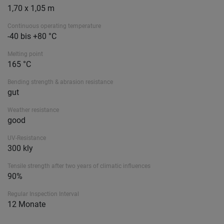
1,70 x 1,05 m
Continuous operating temperature
-40 bis +80 °C
Melting point
165 °C
Bending strength & abrasion resistance
gut
Weather resistance
good
UV-Resistance
300 kly
Tensile strength after two years of climatic influences
90%
Regular Inspection Interval
12 Monate