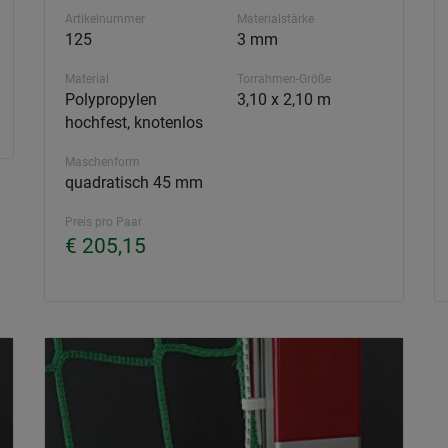
Artikelnummer
Materialstärke
125
3 mm
Material
Torrahmen-Größe
Polypropylen
3,10 x 2,10 m
hochfest, knotenlos
Maschenform
quadratisch 45 mm
Preis pro Paar
€ 205,15