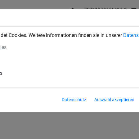
+43(0)2266/62126-0
DUSTRIENETZE
BAUSCHUTZNETZE
SPORTNETZE
SE
et Cookies. Weitere Informationen finden sie in unserer
Datens
ies
y
Floorball/Unihockey
es
Datenschutz
Auswahl akzeptieren