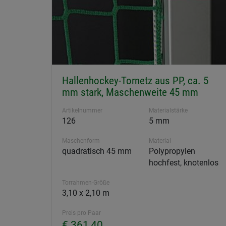
Hallenhockey-Tornetz aus PP, ca. 5
mm stark, Maschenweite 45 mm
Artikelnummer
Materialstärke
126
5 mm
Maschenform
Material
quadratisch 45 mm
Polypropylen
hochfest, knotenlos
Torrahmen-Größe
3,10 x 2,10 m
Preis pro Paar
€ 361,40