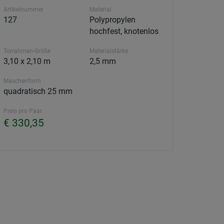
Artikelnummer
Material
127
Polypropylen
hochfest, knotenlos
Torrahmen-Größe
Materialstärke
3,10 x 2,10 m
2,5 mm
Maschenform
quadratisch 25 mm
Preis pro Paar
€ 330,35