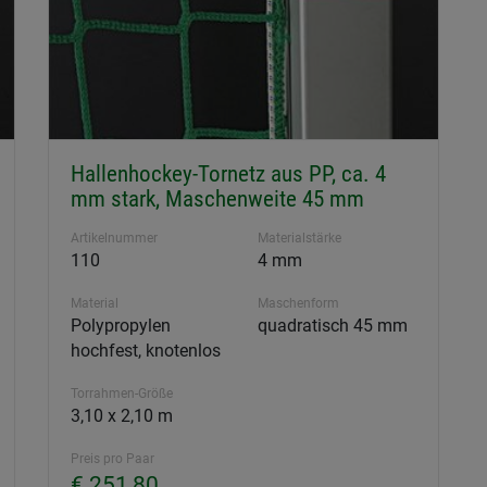
Hallenhockey-Tornetz aus PP, ca. 4
mm stark, Maschenweite 45 mm
Artikelnummer
Materialstärke
110
4 mm
Material
Maschenform
Polypropylen
quadratisch 45 mm
hochfest, knotenlos
Torrahmen-Größe
3,10 x 2,10 m
Preis pro Paar
€ 251,80