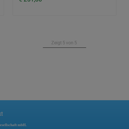
Zeigt
5
von
5
kt
esellschaft mbH.