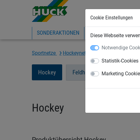
Cookie Einstellungen
SONDERAKTIONEN
EXPRESS-SHOP
IN
Diese Webseite verwend
Notwendige Cook
Sportnetze
Hockeynetze
Hockey
Statistik-Cookies
Hockey
Feldhockey
Rollhocke
Marketing Cooki
Hockey
Produktübersicht Hockey