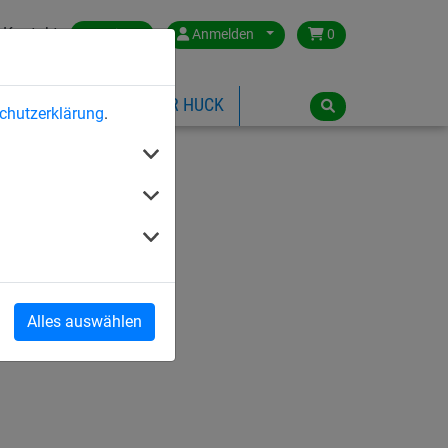
Kontakt
Austria
Anmelden
0
ILSPIELGERÄTE
ÜBER HUCK
chutzerklärung
.
Alles auswählen