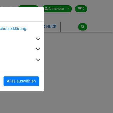
Kontakt
Austria
Anmelden
0
ILSPIELGERÄTE
ÜBER HUCK
chutzerklärung
.
Alles auswählen