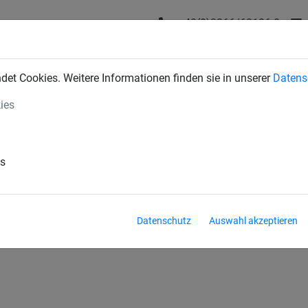
+43(0)2266/62126-0
DUSTRIENETZE
BAUSCHUTZNETZE
SPORTNETZE
SE
et Cookies. Weitere Informationen finden sie in unserer
Datens
ies
es
Datenschutz
Auswahl akzeptieren