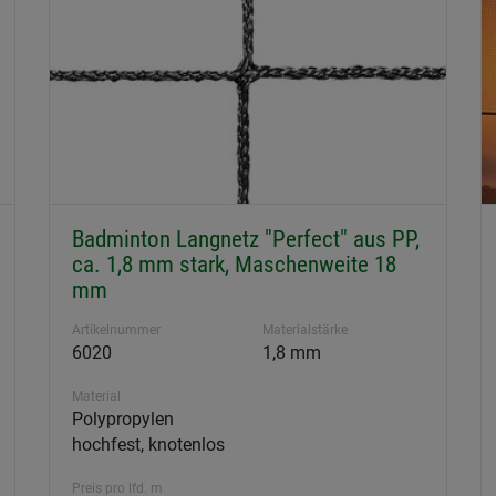
Badminton Langnetz "Perfect" aus PP,
ca. 1,8 mm stark, Maschenweite 18
mm
Artikelnummer
Materialstärke
6020
1,8 mm
Material
Polypropylen
hochfest, knotenlos
Preis pro lfd. m