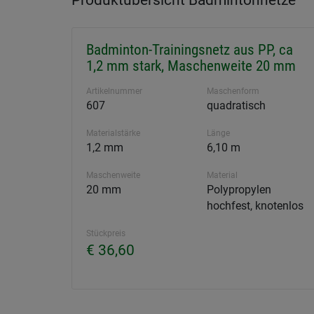
Produktübersicht Badmintonnetze
Badminton-Trainingsnetz aus PP, ca
1,2 mm stark, Maschenweite 20 mm
Artikelnummer
Maschenform
607
quadratisch
Materialstärke
Länge
1,2 mm
6,10 m
Maschenweite
Material
20 mm
Polypropylen
hochfest, knotenlos
Stückpreis
€ 36,60