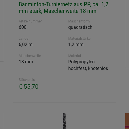
Badminton-Turniernetz aus PP, ca. 1,2
mm stark, Maschenweite 18 mm
Artikelnummer
Maschenform
600
quadratisch
Länge
Materialstärke
6,02 m
1,2 mm
Maschenweite
Material
18 mm
Polypropylen
hochfest, knotenlos
Stückpreis
€ 55,70