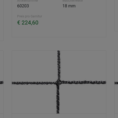
Artikelnummer
Maschenweite
60203
18 mm
Preis pro Garnitur
€ 224,60