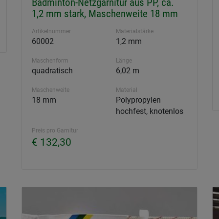
Badminton-Netzgarnitur aus PP, ca.
1,2 mm stark, Maschenweite 18 mm
Artikelnummer
Materialstärke
60002
1,2 mm
Maschenform
Länge
quadratisch
6,02 m
Maschenweite
Material
18 mm
Polypropylen
hochfest, knotenlos
Preis pro Garnitur
€ 132,30