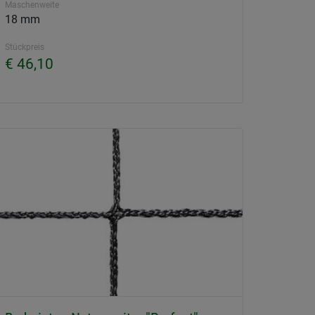
Maschenweite
18 mm
Stückpreis
€ 46,10