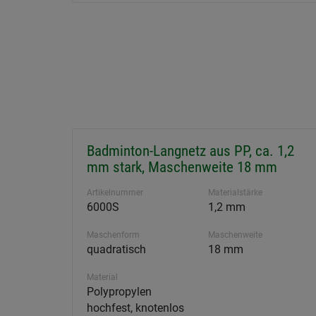
Badminton-Langnetz aus PP, ca. 1,2
mm stark, Maschenweite 18 mm
Artikelnummer
Materialstärke
6000S
1,2 mm
Maschenform
Maschenweite
quadratisch
18 mm
Material
Polypropylen
hochfest, knotenlos