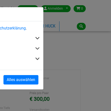
Kontakt
Austria
Anmelden
0
ILSPIELGERÄTE
ÜBER HUCK
chutzerklärung
.
te 45 mm
Artikelnummer
Alles auswählen
ch 45 mm
1301
Preis pro Paar
€ 300,00
re Tiefe
Versandkosten