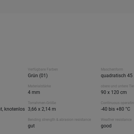
Verfügbare Farben
Maschenform
Grün (01)
quadratisch 4
Materialstärke
obere und untere Tie
4 mm
90 x 120 cm
Torrahmen-Größe
Continuous operati
t, knotenlos
3,66 x 2,14 m
-40 bis +80 °C
Bending strength & abrasion resistance
Weather resistance
gut
good