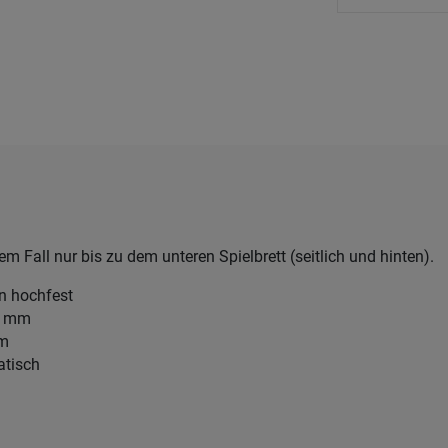
em Fall nur bis zu dem unteren Spielbrett (seitlich und hinten).
en hochfest
4 mm
mm
atisch