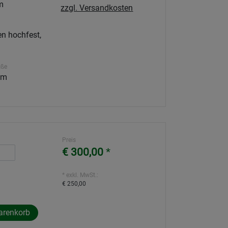
m
zzgl. Versandkosten
n hochfest,
öße
 m
Preis
€ 300,00
*
* exkl. MwSt.:
€ 250,00