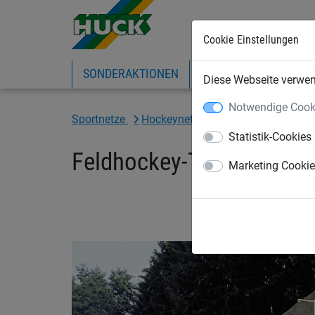
Cookie Einstellungen
SONDERAKTIONEN
EXPRESS-SHOP
IN
Diese Webseite verwend
Notwendige Cook
Sportnetze
Hockeynetze
Feldhockey
Statistik-Cookies
Feldhockey-Tornetz aus 
Marketing Cooki