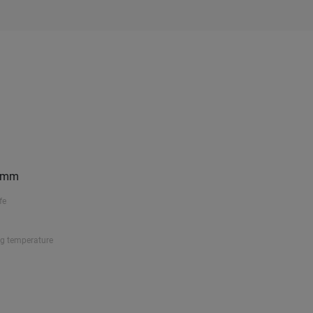
5 mm
fe
ng temperature