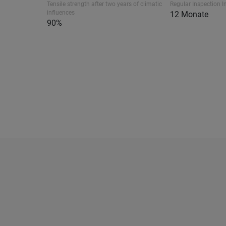
Tensile strength after two years of climatic
Regular Inspection I
influences
12 Monate
90%