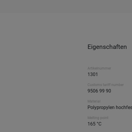
Eigenschaften
Artikelnummer
1301
Customs tariff number
9506 99 90
Material
Polypropylen hochfes
Melting point
165 °C