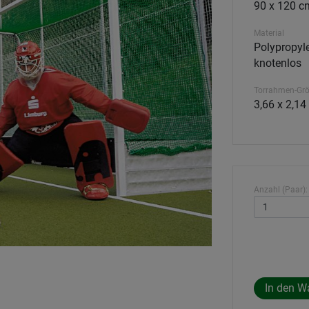
90 x 120 c
Material
Polypropyle
knotenlos
Torrahmen-Gr
3,66 x 2,14
Anzahl (Paar):