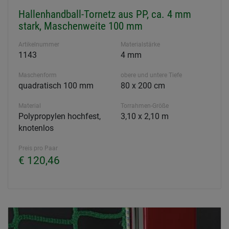
Hallenhandball-Tornetz aus PP, ca. 4 mm
stark, Maschenweite 100 mm
Artikelnummer
Materialstärke
1143
4 mm
Maschenform
obere und untere Tiefe
quadratisch 100 mm
80 x 200 cm
Material
Torrahmen-Größe
Polypropylen hochfest,
3,10 x 2,10 m
knotenlos
Preis pro Paar
€ 120,46