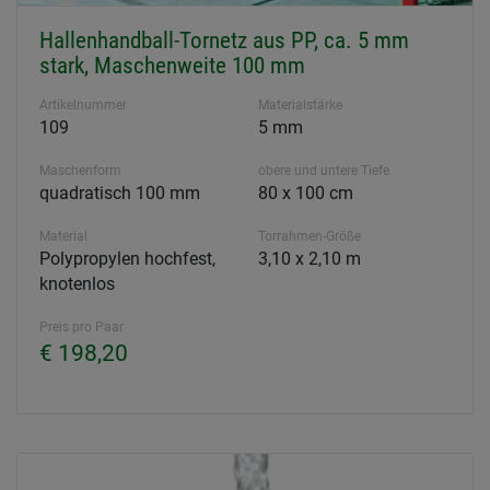
Hallenhandball-Tornetz aus PP, ca. 5 mm
stark, Maschenweite 100 mm
Artikelnummer
Materialstärke
109
5 mm
Maschenform
obere und untere Tiefe
quadratisch 100 mm
80 x 100 cm
Material
Torrahmen-Größe
Polypropylen hochfest,
3,10 x 2,10 m
knotenlos
Preis pro Paar
€ 198,20