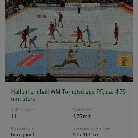
Hallenhandball-WM-Tornetze aus PP, ca. 4,75
mm stark
Artikelnummer
Materialstärke
111
4,75 mm
Maschenform
obere und untere Tiefe
hexagonal
80 x 100 cm