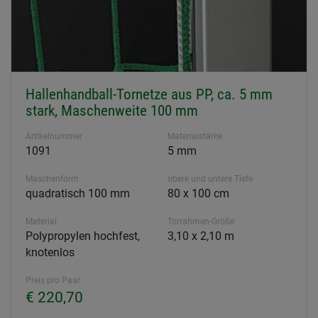
Hallenhandball-Tornetze aus PP, ca. 5 mm
stark, Maschenweite 100 mm
Artikelnummer
Materialstärke
1091
5 mm
Maschenform
obere und untere Tiefe
quadratisch 100 mm
80 x 100 cm
Material
Torrahmen-Größe
Polypropylen hochfest,
3,10 x 2,10 m
knotenlos
Preis pro Paar
€ 220,70