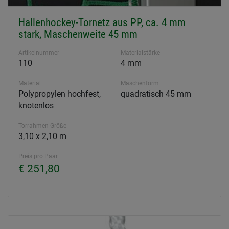
Hallenhockey-Tornetz aus PP, ca. 4 mm
stark, Maschenweite 45 mm
Artikelnummer
Materialstärke
110
4 mm
Material
Maschenform
Polypropylen hochfest,
quadratisch 45 mm
knotenlos
Torrahmen-Größe
3,10 x 2,10 m
Preis pro Paar
€ 251,80