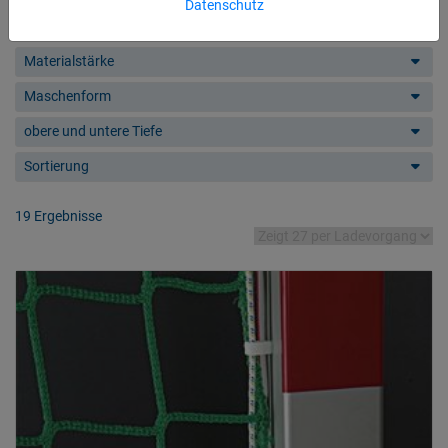
Produktübersicht Handballtornetze
Datenschutz
Materialstärke
Maschenform
obere und untere Tiefe
Sortierung
19 Ergebnisse