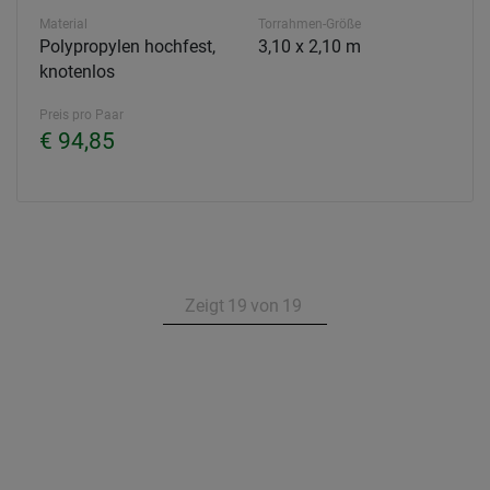
Material
Torrahmen-Größe
Polypropylen hochfest,
3,10 x 2,10 m
knotenlos
Preis pro Paar
€ 94,85
Zeigt
19
von
19