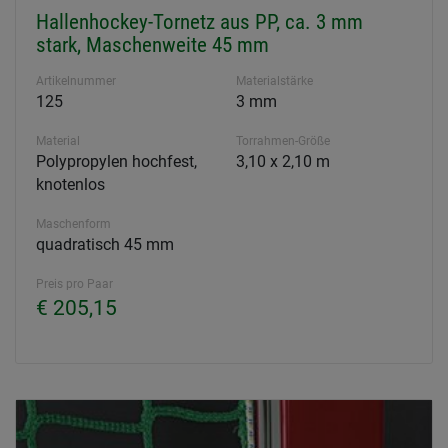
Hallenhockey-Tornetz aus PP, ca. 3 mm
stark, Maschenweite 45 mm
Artikelnummer
Materialstärke
125
3 mm
Material
Torrahmen-Größe
Polypropylen hochfest,
3,10 x 2,10 m
knotenlos
Maschenform
quadratisch 45 mm
Preis pro Paar
€ 205,15