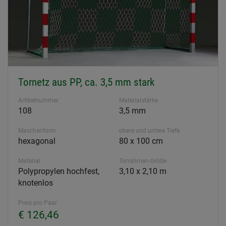
Tornetz aus PP, ca. 3,5 mm stark
Artikelnummer
Materialstärke
108
3,5 mm
Maschenform
obere und untere Tiefe
hexagonal
80 x 100 cm
Material
Torrahmen-Größe
Polypropylen hochfest,
3,10 x 2,10 m
knotenlos
Preis pro Paar
€ 126,46