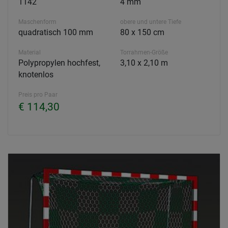
1142
4 mm
Maschenform
obere und untere Tiefe
quadratisch 100 mm
80 x 150 cm
Material
Torrahmen-Größe
Polypropylen hochfest,
3,10 x 2,10 m
knotenlos
Preis pro Paar
€ 114,30