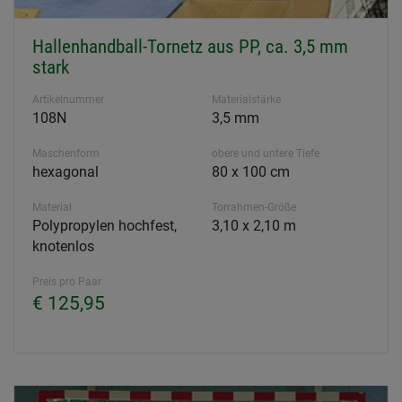
Hallenhandball-Tornetz aus PP, ca. 3,5 mm
stark
Artikelnummer
Materialstärke
108N
3,5 mm
Maschenform
obere und untere Tiefe
hexagonal
80 x 100 cm
Material
Torrahmen-Größe
Polypropylen hochfest,
3,10 x 2,10 m
knotenlos
Preis pro Paar
€ 125,95