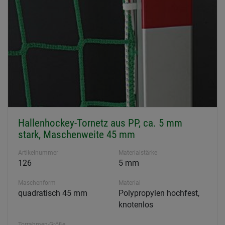
Hallenhockey-Tornetz aus PP, ca. 5 mm
stark, Maschenweite 45 mm
Artikelnummer
Materialstärke
126
5 mm
Maschenform
Material
quadratisch 45 mm
Polypropylen hochfest,
knotenlos
Torrahmen-Größe