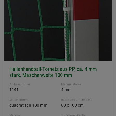
Hallenhandball-Tornetz aus PP, ca. 4 mm
stark, Maschenweite 100 mm
Artikelnummer
Materialstärke
1141
4 mm
Maschenform
obere und untere Tiefe
quadratisch 100 mm
80 x 100 cm
Material
Torrahmen-Größe