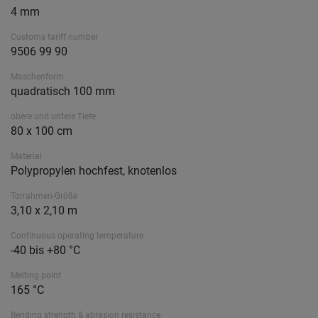
4 mm
Customs tariff number
9506 99 90
Maschenform
quadratisch 100 mm
obere und untere Tiefe
80 x 100 cm
Material
Polypropylen hochfest, knotenlos
Torrahmen-Größe
3,10 x 2,10 m
Continuous operating temperature
-40 bis +80 °C
Melting point
165 °C
Bending strength & abrasion resistance