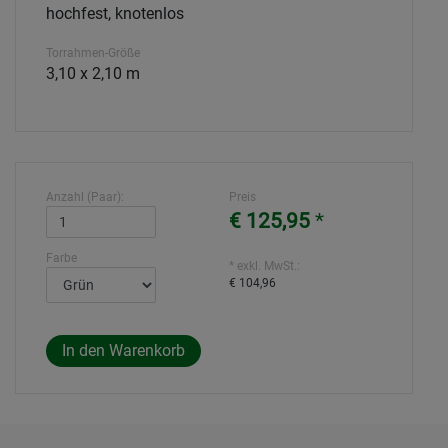
hochfest, knotenlos
Torrahmen-Größe
3,10 x 2,10 m
Anzahl (Paar):
Preis
€ 125,95
*
Farbe
* exkl. MwSt.:
€ 104,96