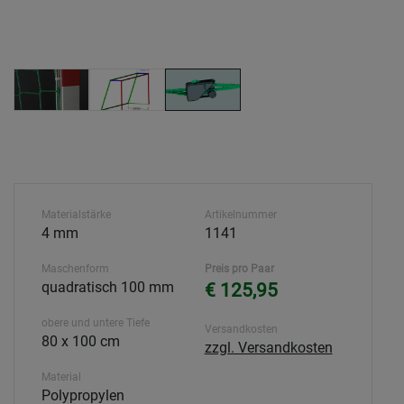
Materialstärke
Artikelnummer
4 mm
1141
Maschenform
Preis pro Paar
quadratisch 100 mm
€ 125,95
obere und untere Tiefe
Versandkosten
80 x 100 cm
zzgl. Versandkosten
Material
Polypropylen