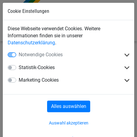
Cookie Einstellungen
0
Diese Webseite verwendet Cookies. Weitere
Informationen finden sie in unserer
Datenschutzerklärung
.
Notwendige Cookies
Sportnetze
Handballnetze
Handballtornetze
Statistik-Cookies
Hallenhandball-Tornetz aus
Marketing Cookies
PP, ca. 4 mm stark,
Maschenweite 100 mm
Alles auswählen
Auswahl akzeptieren