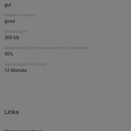
gut
Weather resistance
good
UV-Resistance
300 kly
Tensile strength after two years of climatic influences
90%
Regular Inspection Interval
12 Monate
Links