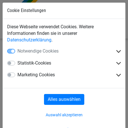
Cookie Einstellungen
0
Diese Webseite verwendet Cookies. Weitere
Informationen finden sie in unserer
Datenschutzerklärung
.
Notwendige Cookies
Sportnetze
Handballnetze
Handballtornetze
Statistik-Cookies
Hallenhandball-WM-Tornetze
Marketing Cookies
aus PP, ca. 4,75 mm stark
Alles auswählen
Auswahl akzeptieren