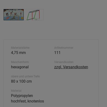
Materialstärke
Artikelnummer
4,75 mm
111
Maschenform
Versandkosten
hexagonal
zzgl. Versandkosten
obere und untere Tiefe
80 x 100 cm
Material
Polypropylen
hochfest, knotenlos