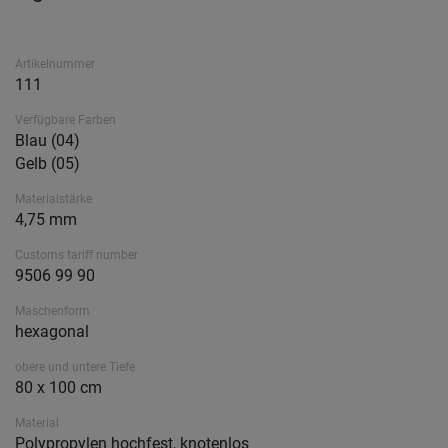
Artikelnummer
111
Verfügbare Farben
Blau (04)
Gelb (05)
Materialstärke
4,75 mm
Customs tariff number
9506 99 90
Maschenform
hexagonal
obere und untere Tiefe
80 x 100 cm
Material
Polypropylen hochfest, knotenlos