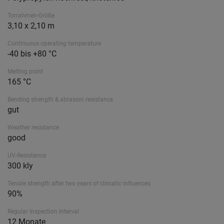
Torrahmen-Größe
3,10 x 2,10 m
Continuous operating temperature
-40 bis +80 °C
Melting point
165 °C
Bending strength & abrasion resistance
gut
Weather resistance
good
UV-Resistance
300 kly
Tensile strength after two years of climatic influences
90%
Regular Inspection Interval
12 Monate