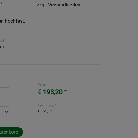
m
zzgl. Versandkosten
n hochfest,
öße
 m
Preis
€ 198,20
*
* exkl. MwSt.:
€ 165,17