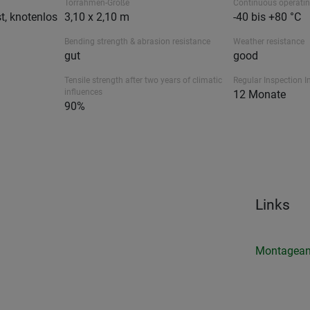
Torrahmen-Größe
Continuous operati
t, knotenlos
3,10 x 2,10 m
-40 bis +80 °C
Bending strength & abrasion resistance
Weather resistance
gut
good
Tensile strength after two years of climatic
Regular Inspection I
influences
12 Monate
90%
Links
Montagean