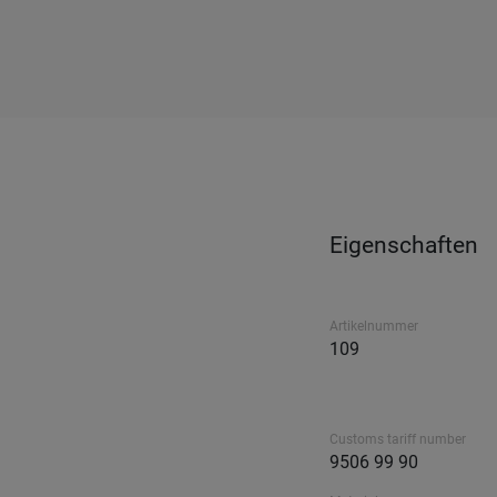
Eigenschaften
Artikelnummer
109
Customs tariff number
9506 99 90