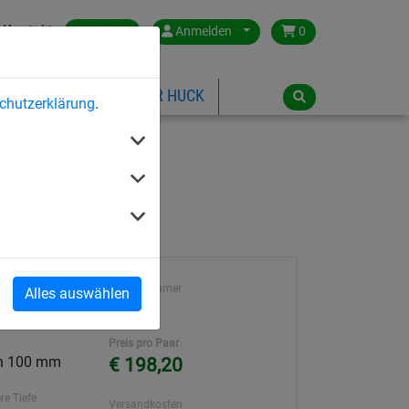
Kontakt
Austria
Anmelden
0
ILSPIELGERÄTE
ÜBER HUCK
chutzerklärung
.
weite 100 mm
Artikelnummer
Alles auswählen
109
Preis pro Paar
ch 100 mm
€ 198,20
re Tiefe
Versandkosten