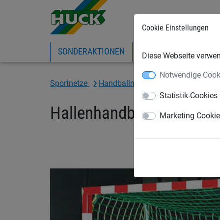
Cookie Einstellungen
SONDERAKTIONEN
EXPRESS-SHOP
IN
Diese Webseite verwend
Notwendige Cook
Sportnetze
Handballnetze
Handballtornetze
Statistik-Cookies
Hallenhandball-Tornetz 
Marketing Cooki