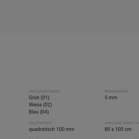
Verfügbare Farben
Materialstärke
Grün (01)
5 mm
Weiss (02)
Blau (04)
Maschenform
obere und untere Tie
quadratisch 100 mm
80 x 100 cm