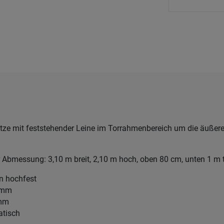
tze mit feststehender Leine im Torrahmenbereich um die äuße
 Abmessung: 3,10 m breit, 2,10 m hoch, oben 80 cm, unten 1 m t
en hochfest
5 mm
 mm
atisch