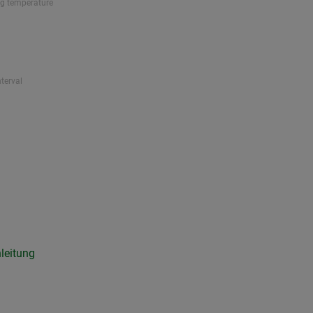
ng temperature
nterval
leitung