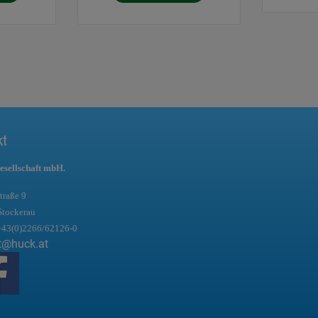
kt
esellschaft mbH.
traße 9
Stockerau
+43(0)2266/62126-0
t@huck.at