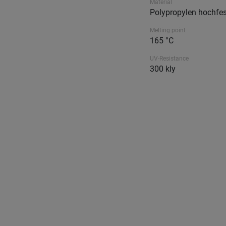
Material
Polypropylen hochfes
Melting point
165 °C
UV-Resistance
300 kly