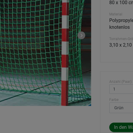
80 x 100 c
Material
Polypropyle
knotenlos
Torrahmen-Gr
3,10 x 2,10
Anzahl (Paar):
Farbe