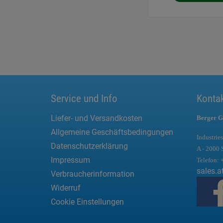
Service und Info
Konta
Liefer- und Versandkosten
Berger G
Allgemeine Geschäftsbedingungen
Industries
Datenschutzerklärung
A - 2000 
Impressum
Telefon:
sales.a
Verbraucherinformation
Widerruf
Cookie Einstellungen