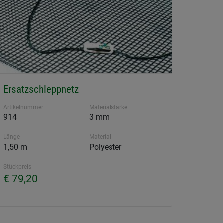
Ersatzschleppnetz
Artikelnummer
Materialstärke
914
3 mm
Länge
Material
1,50 m
Polyester
Stückpreis
€ 79,20