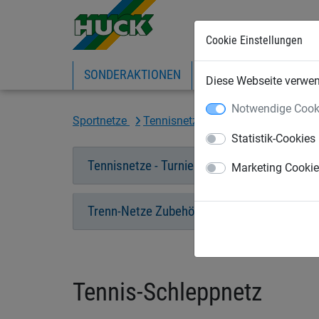
Cookie Einstellungen
SONDERAKTIONEN
EXPRESS-SHOP
IN
Diese Webseite verwend
Notwendige Cook
Sportnetze
Tennisnetze
Tennis-Schleppnet
Statistik-Cookies
Tennisnetze - Turnier
Tennisnetz - Fre
Marketing Cooki
Trenn-Netze Zubehör
Tennisplatzble
Tennis-Schleppnetz