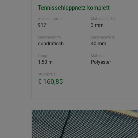
Tennisschleppnetz komplett
Artikelnummer
Materialstärke
917
3 mm
Maschenform
Maschenweite
quadratisch
40 mm
Länge
Material
1,50 m
Polyester
Stückpreis
€ 160,85