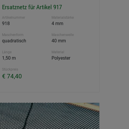
Ersatznetz für Artikel 917
Artikelnummer
Materialstärke
918
4 mm
Maschenform
Maschenweite
quadratisch
40 mm
Länge
Material
1,50 m
Polyester
Stückpreis
€ 74,40