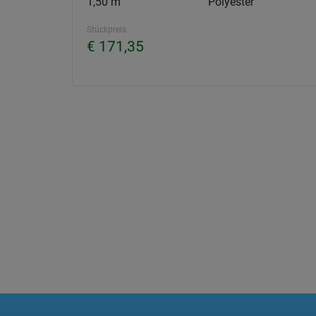
1,50 m
Polyester
Stückpreis
€ 171,35