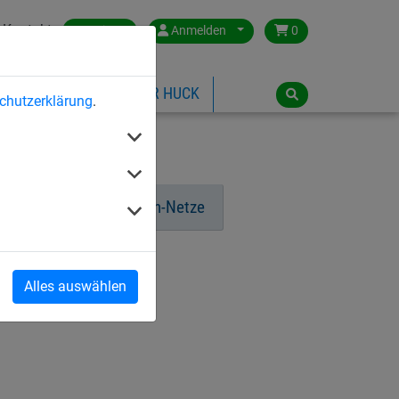
Kontakt
Austria
Anmelden
0
ILSPIELGERÄTE
ÜBER HUCK
chutzerklärung
.
-Tennisnetz
Trenn-Netze
Alles auswählen