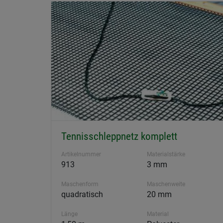
Tennisschleppnetz komplett
Artikelnummer
Materialstärke
913
3 mm
Maschenform
Maschenweite
quadratisch
20 mm
Länge
Material