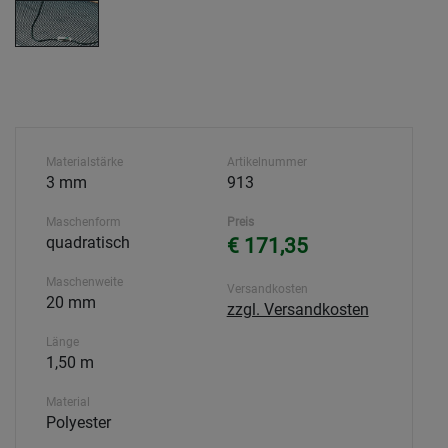
Materialstärke
Artikelnummer
3 mm
913
Maschenform
Preis
quadratisch
€ 171,35
Maschenweite
Versandkosten
20 mm
zzgl. Versandkosten
Länge
1,50 m
Material
Polyester