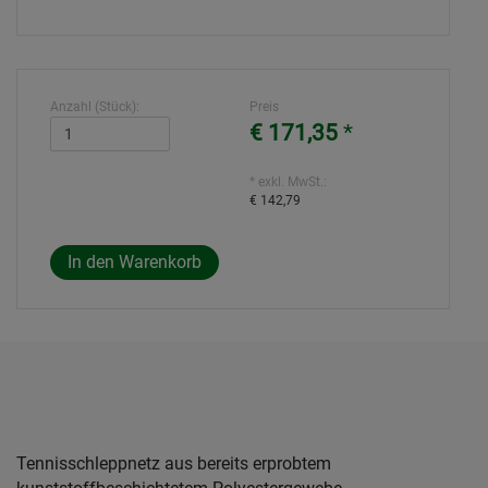
Anzahl (Stück):
Preis
€ 171,35
*
* exkl. MwSt.:
€ 142,79
Tennisschleppnetz aus bereits erprobtem