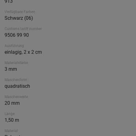
913
Verfügbare Farben
Schwarz (06)
Customs tariff number
9506 99 90
Ausführung
einlagig, 2 x 2 cm
Materialstärke
3 mm
Maschenform
quadratisch
Maschenweite
20 mm
Länge
1,50 m
Material