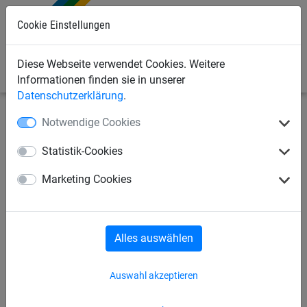
Cookie Einstellungen
0
Diese Webseite verwendet Cookies. Weitere
Informationen finden sie in unserer
Datenschutzerklärung
.
Notwendige Cookies
Sportnetze
Tennisnetze
Beach-Tennis Zubehör
Statistik-Cookies
Tennisnetze - Turnier
Tennisnetz - Freizeit
Marketing Cookies
Zubehör
Tennis-Schleppnetz
Alles auswählen
Kinder-Tennisnetz
Trenn-Netze
Auswahl akzeptieren
Trenn-Netze Zubehör
Tennisplatzblenden