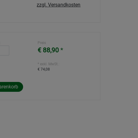
zzgl. Versandkosten
:
Preis
€ 88,90
*
* exkl. MwSt.:
€ 74,08