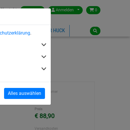
Kontakt
Austria
Anmelden
0
ILSPIELGERÄTE
ÜBER HUCK
chutzerklärung
.
Artikelnummer
Alles auswählen
916
Preis
€ 88,90
Versandkosten