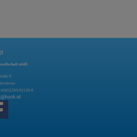
kt
esellschaft mbH.
traße 9
Stockerau
+43(0)2266/62126-0
t@huck.at