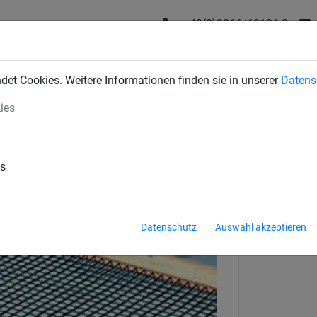
+43(0)2266/62126-0
DUSTRIENETZE
BAUSCHUTZNETZE
SPORTNETZE
SE
et Cookies. Weitere Informationen finden sie in unserer
Datens
ies
es
Datenschutz
Auswahl akzeptieren