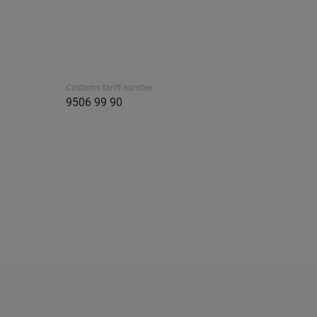
Customs tariff number
9506 99 90