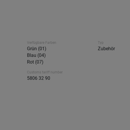
Verfügbare Farben
Typ
Grün (01)
Zubehör
Blau (04)
Rot (07)
Customs tariff number
5806 32 90