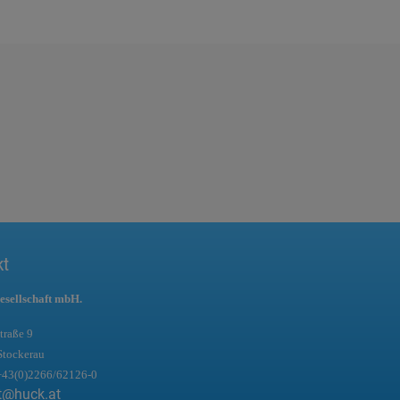
kt
esellschaft mbH.
traße 9
Stockerau
+43(0)2266/62126-0
t@huck.at