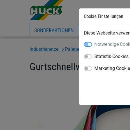
Cookie Einstellungen
SONDERAKTIONEN
EXPRESS-SHOP
IN
Diese Webseite verwend
Notwendige Cook
Industrienetze
Palettenregal-Sicherheitsnetze
Statistik-Cookies
Gurtschnellverschluss, l
Marketing Cooki