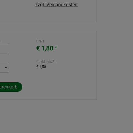
zzgl. Versandkosten
:
Preis
€ 1,80
*
* exkl. MwSt.:
€ 1,50