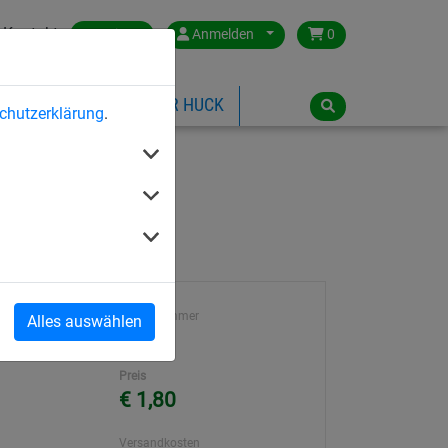
Kontakt
Austria
Anmelden
0
ILSPIELGERÄTE
ÜBER HUCK
chutzerklärung
.
Artikelnummer
Alles auswählen
3011
Preis
€ 1,80
Versandkosten