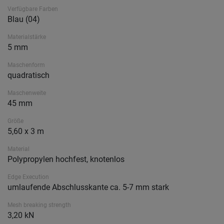
Verfügbare Farben
Blau (04)
Materialstärke
5 mm
Maschenform
quadratisch
Maschenweite
45 mm
Größe
5,60 x 3 m
Material
Polypropylen hochfest, knotenlos
Edge Execution
umlaufende Abschlusskante ca. 5-7 mm stark
Mesh breaking strength
3,20 kN