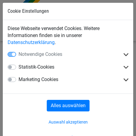
Cookie Einstellungen
0
Diese Webseite verwendet Cookies. Weitere
Informationen finden sie in unserer
Datenschutzerklärung
.
Notwendige Cookies
Industrienetze
Palettenregal-Sicherheitsnetze
Netze
für Palettenregale
Statistik-Cookies
Palettenregal-Sicherheitsnetz
Marketing Cookies
aus PP, ca. 5 mm stark,
Maschenweite 45 mm
Alles auswählen
Auswahl akzeptieren