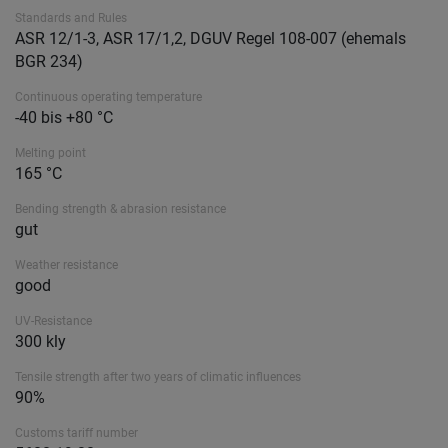
Standards and Rules
ASR 12/1-3, ASR 17/1,2, DGUV Regel 108-007 (ehemals
BGR 234)
Continuous operating temperature
-40 bis +80 °C
Melting point
165 °C
Bending strength & abrasion resistance
gut
Weather resistance
good
UV-Resistance
300 kly
Tensile strength after two years of climatic influences
90%
Customs tariff number