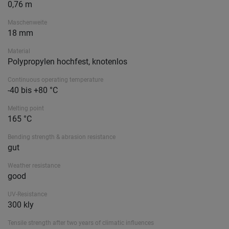
0,76 m
Maschenweite
18 mm
Material
Polypropylen hochfest, knotenlos
Continuous operating temperature
-40 bis +80 °C
Melting point
165 °C
Bending strength & abrasion resistance
gut
Weather resistance
good
UV-Resistance
300 kly
Tensile strength after two years of climatic influences