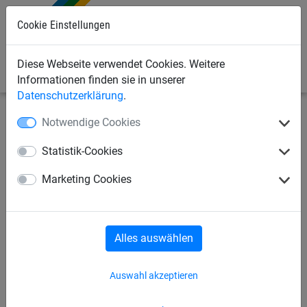
Cookie Einstellungen
0
Diese Webseite verwendet Cookies. Weitere
Informationen finden sie in unserer
Datenschutzerklärung
.
Notwendige Cookies
Sportnetze
Badmintonnetze
Hallen-Badminton
Statistik-Cookies
Badminton-Netzgarnitur
Marketing Cookies
"Perfect" aus PP, ca. 1,8 mm
stark, Maschenweite 18 mm
Alles auswählen
Auswahl akzeptieren