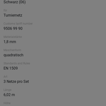
Schwarz (06)
für
Turniernetz
Customs tariff number
9506 99 90
Materialstärke
1,8 mm
Maschenform
quadratisch
Standards and Rules
EN 1509
Art
3 Netze pro Set
Länge
6,02 m
Höhe