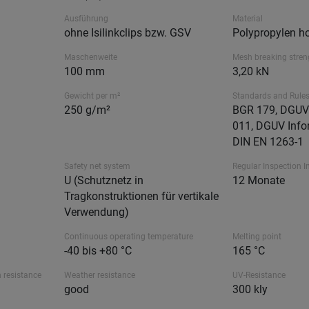
Ausführung
Material
ohne Isilinkclips bzw. GSV
Polypropylen ho
Maschenweite
Mesh breaking stren
100 mm
3,20 kN
Gewicht per m²
Standards and Rule
250 g/m²
BGR 179, DGUV 
011, DGUV Info
DIN EN 1263-1
Safety net system
Regular Inspection I
U (Schutznetz in
12 Monate
Tragkonstruktionen für vertikale
Verwendung)
Continuous operating temperature
Melting point
-40 bis +80 °C
165 °C
 resistance
Weather resistance
UV-Resistance
good
300 kly