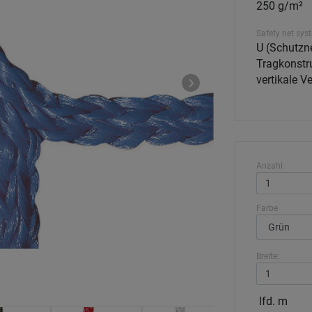
250 g/m²
Safety net sys
U (Schutzne
Tragkonstru
vertikale 
Anzahl:
Farbe
Breite:
lfd. m