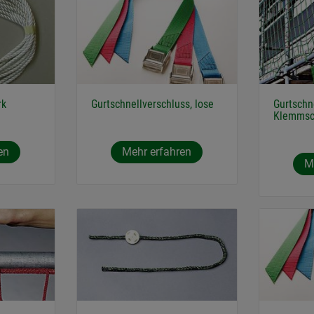
rk
Gurtschnellverschluss, lose
Gurtschn
Klemmsc
en
Mehr erfahren
M