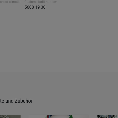
ars of climatic
Customs tariff number
5608 19 30
te und Zubehör