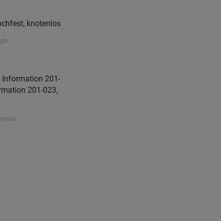
chfest, knotenlos
gth
s
Information 201-
rmation 201-023,
nterval