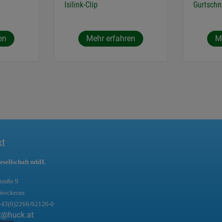
Isilink-Clip
Gurtschn
en
Mehr erfahren
M
kt
esellschaft mbH.
traße 9
Stockerau
+43(0)2266/62126-0
t@huck.at