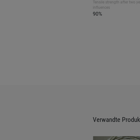
Tensile strength after two ye
influences
90%
Verwandte Produk