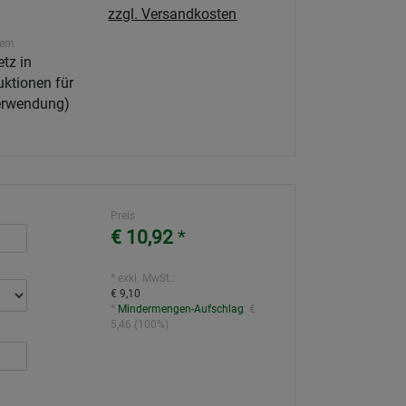
zzgl. Versandkosten
tem
tz in
ktionen für
Verwendung)
Preis
€ 10,92
*
* exkl. MwSt.:
€ 9,10
*
Mindermengen-Aufschlag
:
€
5,46
(
100%
)