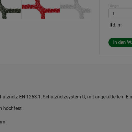
Länge:
lfd. m
hutznetz EN 1263-1, Schutznetzsystem U, mit angeketteltem Ein
en hochfest
 mm