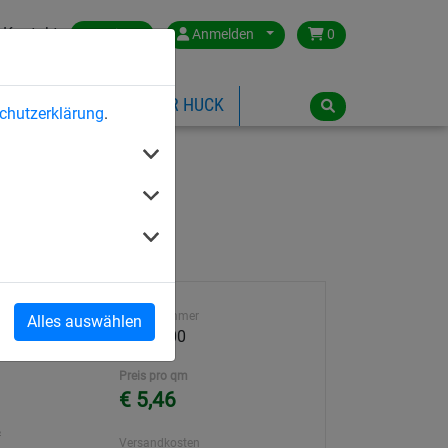
Kontakt
Austria
Anmelden
0
ILSPIELGERÄTE
ÜBER HUCK
chutzerklärung
.
 100 mm
Artikelnummer
Alles auswählen
Abmessung
3000-100
Preis pro qm
€ 5,46
²
Versandkosten