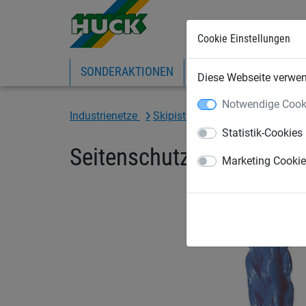
Cookie Einstellungen
SONDERAKTIONEN
EXPRESS-SHOP
IN
Diese Webseite verwend
Notwendige Cook
Industrienetze
Skipistennetze/Schneefangzä
Statistik-Cookies
Seitenschutznetz aus PP
Marketing Cooki