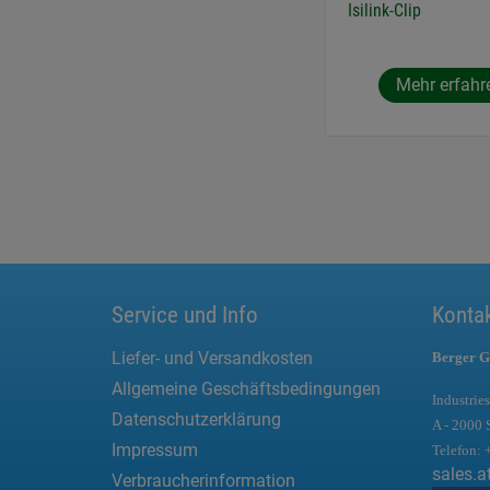
Isilink-Clip
Mehr erfahr
Service und Info
Konta
Liefer- und Versandkosten
Berger G
Allgemeine Geschäftsbedingungen
Industries
Datenschutzerklärung
A - 2000 
Impressum
Telefon:
sales.a
Verbraucherinformation