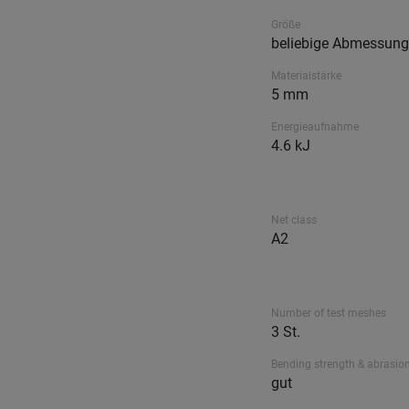
Größe
beliebige Abmessung
Materialstärke
5 mm
Energieaufnahme
4.6 kJ
Net class
A2
Number of test meshes
3 St.
Bending strength & abrasion
gut