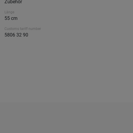
Zubehör
Länge
55 cm
Customs tariff number
5806 32 90