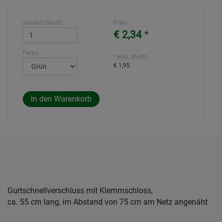
Anzahl (Stück):
Preis
€ 2,34
*
Farbe
* exkl. MwSt.:
€ 1,95
Gurtschnellverschluss mit Klemmschloss,
ca. 55 cm lang, im Abstand von 75 cm am Netz angenäht