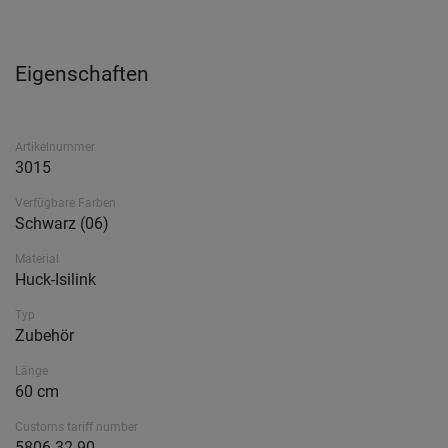
Eigenschaften
Artikelnummer
3015
Verfügbare Farben
Schwarz (06)
Material
Huck-Isilink
Typ
Zubehör
Länge
60 cm
Customs tariff number
5806 32 90