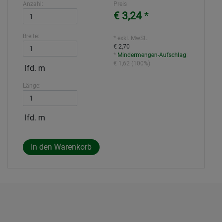
Anzahl:
Preis
€ 3,24
*
Breite:
* exkl. MwSt.:
€ 2,70
*
Mindermengen-Aufschlag
:
€ 1,62
(
100%
)
lfd. m
Länge:
lfd. m