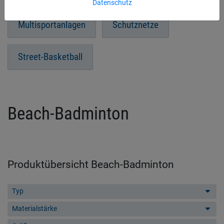
Datenschutz
Multisportanlagen
Schutznetze
Street-Basketball
Beach-Badminton
Produktübersicht Beach-Badminton
Typ
Materialstärke