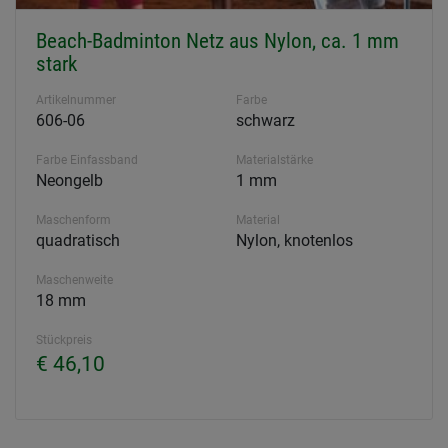
Beach-Badminton Netz aus Nylon, ca. 1 mm
stark
Artikelnummer
Farbe
606-06
schwarz
Farbe Einfassband
Materialstärke
Neongelb
1 mm
Maschenform
Material
quadratisch
Nylon, knotenlos
Maschenweite
18 mm
Stückpreis
€ 46,10