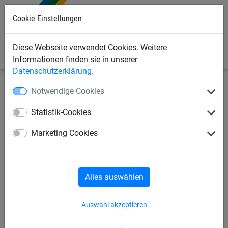
Cookie Einstellungen
0
Diese Webseite verwendet Cookies. Weitere
Informationen finden sie in unserer
Datenschutzerklärung
.
Notwendige Cookies
Sportnetze
Beach & Fun
Beach-Badminton
Statistik-Cookies
Beach-Volleyball
Freizeit-Volleyball
Marketing Cookies
Beach-Badminton
Freizeit-Badminton
Alles auswählen
Beach-Tennis
Padle Tennis
Auswahl akzeptieren
Beach-Handball
Beach-Soccer