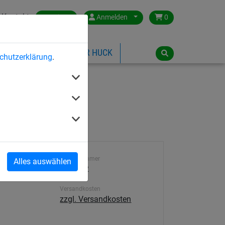
Kontakt
Austria
Anmelden
0
ILSPIELGERÄTE
ÜBER HUCK
chutzerklärung
.
Artikelnummer
Alles auswählen
46500-2
Versandkosten
zzgl. Versandkosten