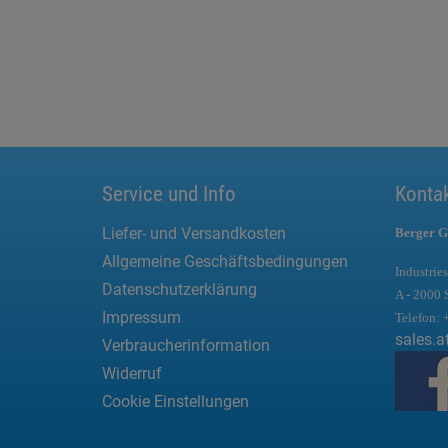
Service und Info
Konta
Liefer- und Versandkosten
Berger G
Allgemeine Geschäftsbedingungen
Industries
Datenschutzerklärung
A - 2000 
Impressum
Telefon:
sales.a
Verbraucherinformation
Widerruf
Cookie Einstellungen