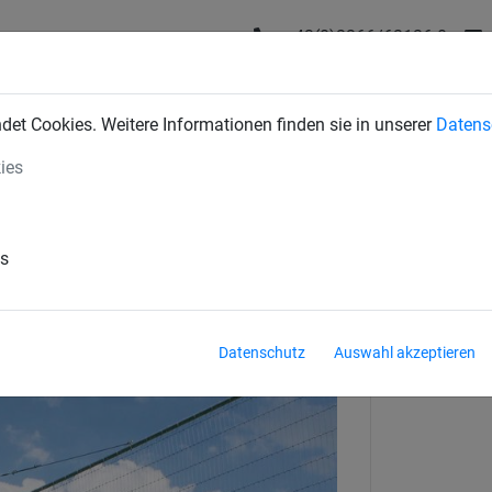
+43(0)2266/62126-0
DUSTRIENETZE
BAUSCHUTZNETZE
SPORTNETZE
SE
et Cookies. Weitere Informationen finden sie in unserer
Datens
ies
ul
es
Datenschutz
Auswahl akzeptieren