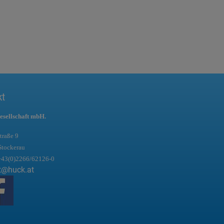
kt
esellschaft mbH.
traße 9
Stockerau
+43(0)2266/62126-0
t@huck.at