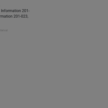
s
Information 201-
rmation 201-023,
nterval