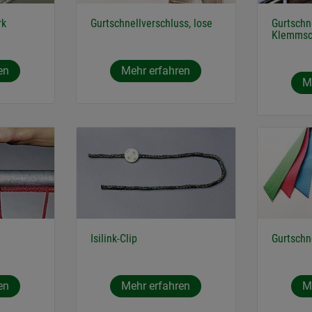
rk
Gurtschnellverschluss, lose
Gurtschn
Klemmsc
en
Mehr erfahren
M
Isilink-Clip
Gurtschn
en
Mehr erfahren
M