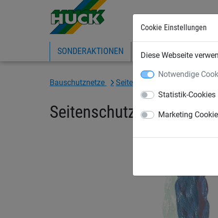
Cookie Einstellungen
SONDERAKTIONEN
EXPRESS-SHOP
IN
Diese Webseite verwend
Notwendige Cook
Bauschutznetze
Seitenschutznetze
Seitens
Statistik-Cookies
Seitenschutznetz aus au
Marketing Cooki