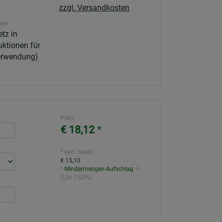
zzgl. Versandkosten
tem
tz in
ktionen für
Verwendung)
Preis
€ 18,12
*
* exkl. MwSt.:
€ 15,10
*
Mindermengen-Aufschlag
:
€
9,06
(
100%
)