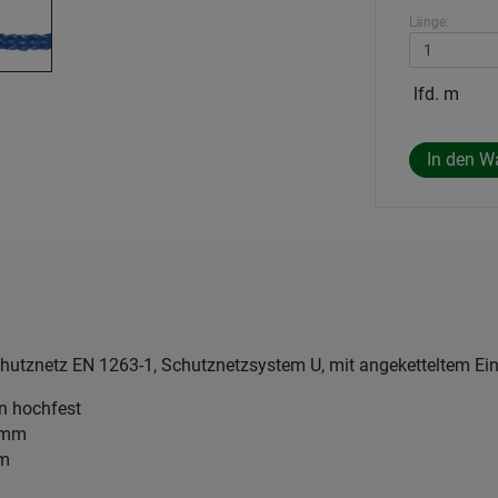
Länge:
lfd. m
hutznetz EN 1263-1, Schutznetzsystem U, mit angeketteltem Ein
en hochfest
5 mm
mm