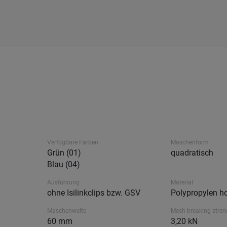
Verfügbare Farben
Maschenform
Grün (01)
quadratisch
Blau (04)
Ausführung
Material
ohne Isilinkclips bzw. GSV
Polypropylen ho
Maschenweite
Mesh breaking stren
60 mm
3,20 kN