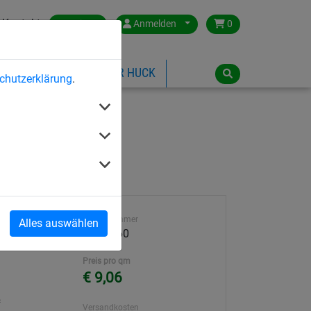
Kontakt
Austria
Anmelden
0
ILSPIELGERÄTE
ÜBER HUCK
chutzerklärung
.
ite 60 mm
Artikelnummer
Alles auswählen
Abmessung
3000-060
Preis pro qm
€ 9,06
²
Versandkosten