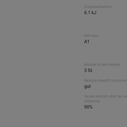
Energieaufnahme
6.1 kJ
Net class
A1
Number of test meshes
3 St.
Bending strength & abrasion
gut
Tensile strength after two ye
influences
90%