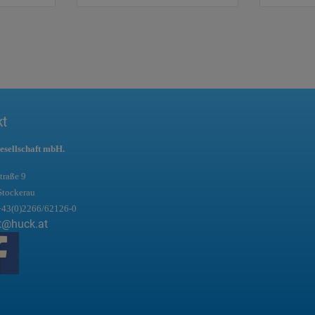
kt
esellschaft mbH.
traße 9
Stockerau
+43(0)2266/62126-0
t@huck.at