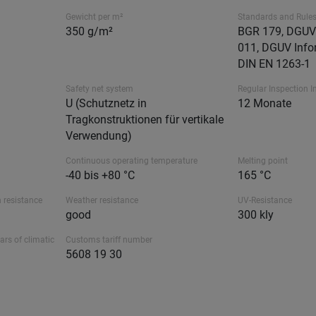
Gewicht per m²
Standards and Rule
350 g/m²
BGR 179, DGUV 
011, DGUV Info
DIN EN 1263-1
Safety net system
Regular Inspection I
U (Schutznetz in
12 Monate
Tragkonstruktionen für vertikale
Verwendung)
Continuous operating temperature
Melting point
-40 bis +80 °C
165 °C
 resistance
Weather resistance
UV-Resistance
good
300 kly
ars of climatic
Customs tariff number
5608 19 30