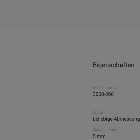
Eigenschaften
Artikelnummer
3000-060
Größe
beliebige Abmessung
Materialstärke
5 mm