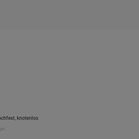
chfest, knotenlos
gth