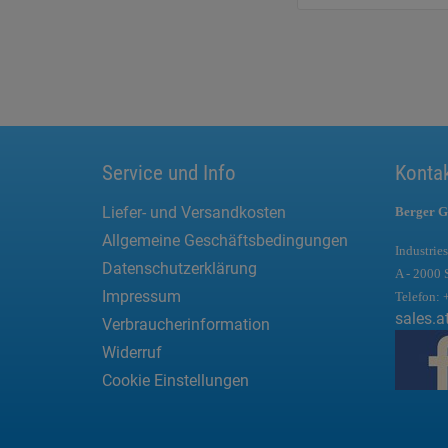
Service und Info
Konta
Liefer- und Versandkosten
Berger G
Allgemeine Geschäftsbedingungen
Industries
Datenschutzerklärung
A - 2000 
Impressum
Telefon:
sales.a
Verbraucherinformation
Widerruf
Cookie Einstellungen