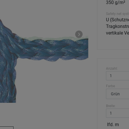
350 g/m²
Safety net sys
U (Schutzne
Tragkonstru
vertikale 
Anzahl:
Farbe
Breite:
lfd. m