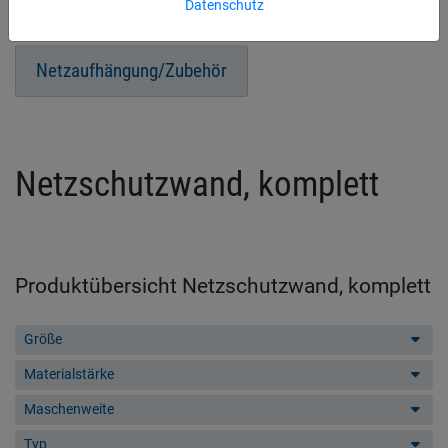
Planen für Staubschutz
Datenschutz
Netzaufhängung/Zubehör
Netzschutzwand, komplett
Produktübersicht Netzschutzwand, komplett
Größe
Materialstärke
Maschenweite
Typ