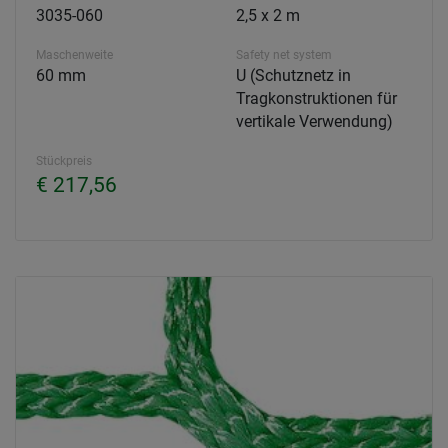
3035-060
2,5 x 2 m
Maschenweite
Safety net system
60 mm
U (Schutznetz in
Tragkonstruktionen für
vertikale Verwendung)
Stückpreis
€ 217,56