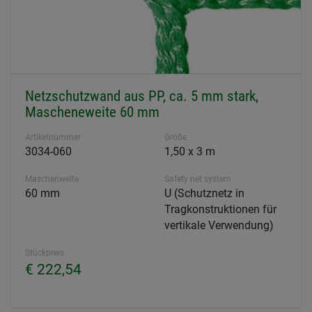
Netzschutzwand aus PP, ca. 5 mm stark,
Mascheneweite 60 mm
Artikelnummer
Größe
3034-060
1,50 x 3 m
Maschenweite
Safety net system
60 mm
U (Schutznetz in
Tragkonstruktionen für
vertikale Verwendung)
Stückpreis
€ 222,54