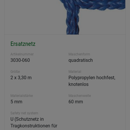
Ersatznetz
Artikelnummer
Maschenform
3030-060
quadratisch
Größe
Material
2 x 3,30 m
Polypropylen hochfest,
knotenlos
Materialstärke
Maschenweite
5 mm
60 mm
Safety net system
U (Schutznetz in
Tragkonstruktionen für