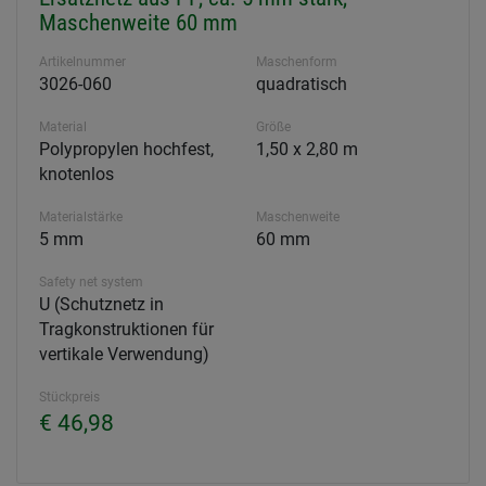
Maschenweite 60 mm
Artikelnummer
Maschenform
3026-060
quadratisch
Material
Größe
Polypropylen hochfest,
1,50 x 2,80 m
knotenlos
Materialstärke
Maschenweite
5 mm
60 mm
Safety net system
U (Schutznetz in
Tragkonstruktionen für
vertikale Verwendung)
Stückpreis
€ 46,98