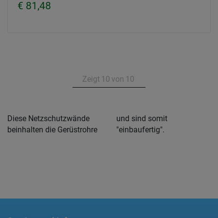
€ 81,48
Zeigt
10
von
10
Diese Netzschutzwände
und sind somit
beinhalten die Gerüstrohre
"einbaufertig".