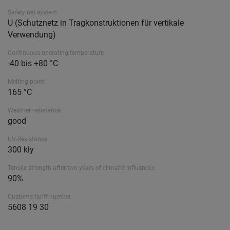
Safety net system
U (Schutznetz in Tragkonstruktionen für vertikale
Verwendung)
Continuous operating temperature
-40 bis +80 °C
Melting point
165 °C
Weather resistance
good
UV-Resistance
300 kly
Tensile strength after two years of climatic influences
90%
Customs tariff number
5608 19 30