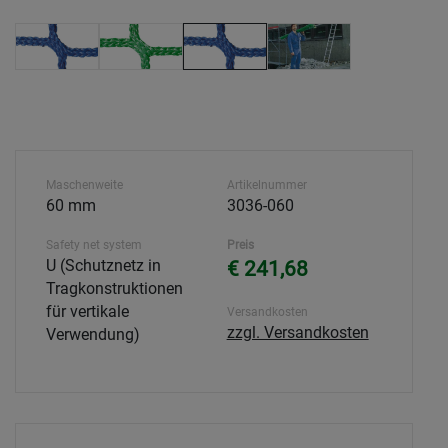
Maschenweite
Artikelnummer
60 mm
3036-060
Safety net system
Preis
U (Schutznetz in
€ 241,68
Tragkonstruktionen
für vertikale
Versandkosten
zzgl. Versandkosten
Verwendung)