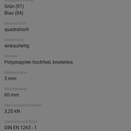
Verfügbare Farben
Grün (01)
Blau (04)
Maschenform
quadratisch
Ausführung
einbaufertig
Material
Polypropylen hochfest, knotenlos
Materialstärke
5 mm
Maschenweite
60 mm
Mesh breaking strength
3,20 kN
Standards and Rules
DIN EN 1263 - 1