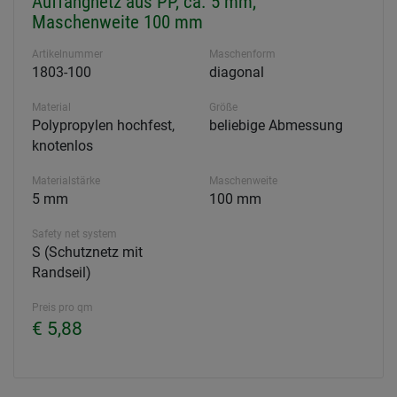
Auffangnetz aus PP, ca. 5 mm,
Maschenweite 100 mm
Artikelnummer
Maschenform
1803-100
diagonal
Material
Größe
Polypropylen hochfest,
beliebige Abmessung
knotenlos
Materialstärke
Maschenweite
5 mm
100 mm
Safety net system
S (Schutznetz mit
Randseil)
Preis pro qm
€ 5,88