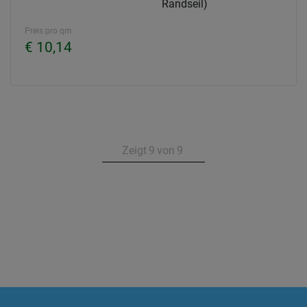
Randseil)
Preis pro qm
€ 10,14
Zeigt
9
von
9