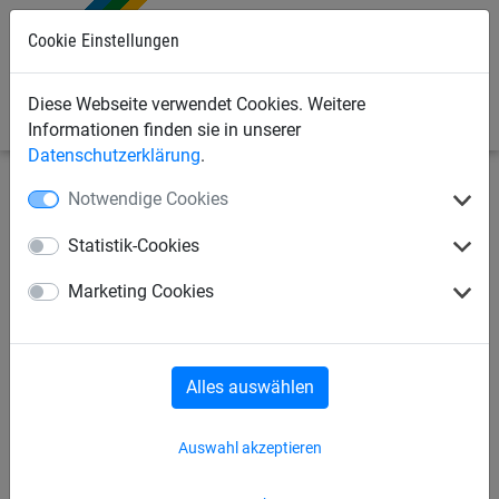
Cookie Einstellungen
0
Diese Webseite verwendet Cookies. Weitere
Informationen finden sie in unserer
Datenschutzerklärung
.
Notwendige Cookies
Bauschutznetze
Personenauffangnetze
Auffangnetze, rhombische Maschen
Statistik-Cookies
Auffangnetz, rhombische
Marketing Cookies
Maschenstellung, 10 x 10 m
Alles auswählen
Auswahl akzeptieren