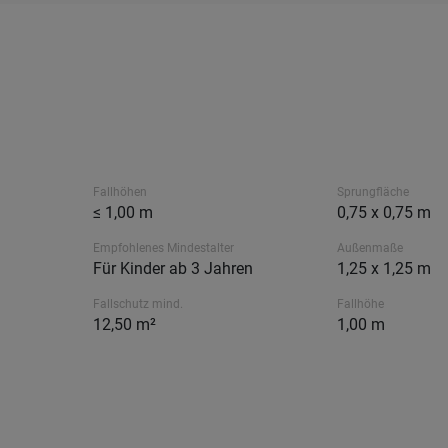
Fallhöhen
Sprungfläche
≤ 1,00 m
0,75 x 0,75 m
Empfohlenes Mindestalter
Außenmaße
Für Kinder ab 3 Jahren
1,25 x 1,25 m
Fallschutz mind.
Fallhöhe
12,50 m²
1,00 m