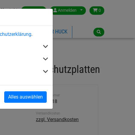
Kontakt
Austria
Anmelden
0
ILSPIELGERÄTE
ÜBER HUCK
chutzerklärung
.
enden Fallschutzplatten
Artikelnummer
Alles auswählen
20.02.118
Versandkosten
zzgl. Versandkosten