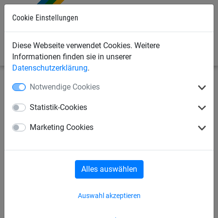
Cookie Einstellungen
0
Diese Webseite verwendet Cookies. Weitere
Informationen finden sie in unserer
Datenschutzerklärung
.
Notwendige Cookies
Seilspielgeräte
Netzbrücken + Netztunnel
Netztunnel
Statistik-Cookies
Kletterkamin, per lfd.m. (Ø ca.
Marketing Cookies
0,80 m)
Alles auswählen
Auswahl akzeptieren