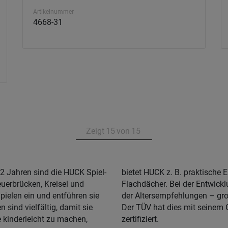
Artikelnummer
4668-31
Zeigt
15
von
15
2 Jahren sind die HUCK Spiel-
 und Aufstelllösungen für
euerbrücken, Kreisel und
räte wurde – entsprechend
ielen ein und entführen sie
rheit der Kleinkinder gelegt:
 sind vielfältig, damit sie
weite Sicherheitsstandards
 kinderleicht zu machen,
zertifiziert.