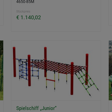
4650-85M
Stückpreis
€ 1.140,02
Spielschiff „Junior“