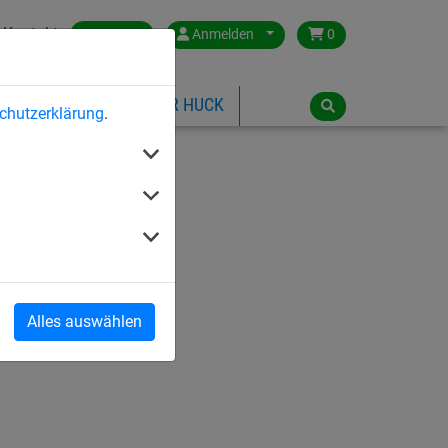
Kontakt
Austria
Anmelden
0
ILSPIELGERÄTE
ÜBER HUCK
chutzerklärung
.
Alles auswählen