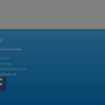
kt
esellschaft mbH.
traße 9
Stockerau
+43(0)2266/62126-0
t@huck.at