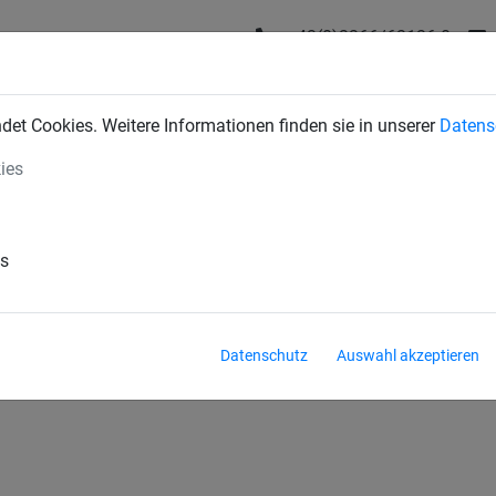
+43(0)2266/62126-0
DUSTRIENETZE
BAUSCHUTZNETZE
SPORTNETZE
SE
et Cookies. Weitere Informationen finden sie in unserer
Datens
ies
sten
en
für Kinder ab 4 Jahren
für Kinder ab 6 Jahren
es
Datenschutz
Auswahl akzeptieren