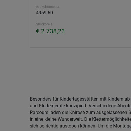
Artikelnummer
4959-60
Stückpreis
€ 2.738,23
Besonders für Kindertagesstätten mit Kindern ab 
bietet HUCK z. B. praktische Eingrabanker
und Klettergeräte konzipiert. Verschiedene Abent
Flachdächer. Bei der Entwicklung dieser Minispielge
Parcours laden die Knirpse zum ausgelassenen Sp
der Altersempfehlungen – großer Wert auf die Siche
in eine kleine Wunderwelt. Die Klettermöglichkeiten
Der TÜV hat dies mit seinem Gütesiegel für europa
sich so richtig austoben können. Um die Montage