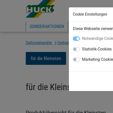
Cookie Einstellungen
SONDERAKTIONEN
EXPRESS-SHOP
IN
Diese Webseite verwend
Notwendige Cook
Seilspielgeräte
Seilspielgeräte
für die Klein
Statistik-Cookies
für die Kleinsten
für Kinder ab 3 Jahr
Marketing Cooki
für die Kleinsten
Produktübersicht für die Kleinsten