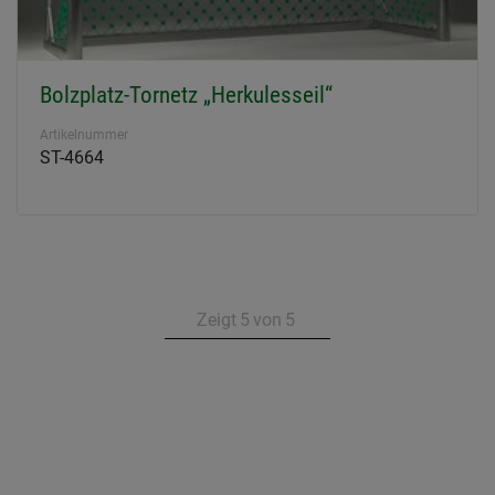
Bolzplatz-Tornetz „Herkulesseil“
Artikelnummer
ST-4664
Zeigt
5
von
5