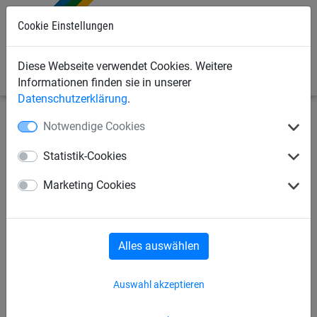
Cookie Einstellungen
0
Diese Webseite verwendet Cookies. Weitere
Informationen finden sie in unserer
Datenschutzerklärung
.
Notwendige Cookies
Seilspielgeräte
Freizeit, Spiel & Sport
Bolzplatz-
Tore
Statistik-Cookies
Bolzplatz-Tore
Marketing Cookies
Ballfangnetze
Volleyballnetz
Basketballnetz
Alles auswählen
Sonnensegel / Sandkasten-Abdeckung
Auswahl akzeptieren