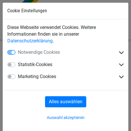
Cookie Einstellungen
0
Diese Webseite verwendet Cookies. Weitere
Informationen finden sie in unserer
Datenschutzerklärung
.
Notwendige Cookies
Seilspielgeräte
Freizeit, Spiel & Sport
Basketballnetz
Statistik-Cookies
Marketing Cookies
Bolzplatz-Tore
Ballfangnetze
Volleyballnetz
Basketballnetz
Alles auswählen
Sonnensegel / Sandkasten-Abdeckung
Auswahl akzeptieren