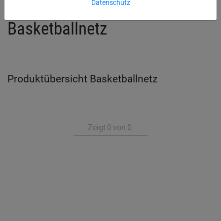
Datenschutz
Basketballnetz
Produktübersicht Basketballnetz
Zeigt
0
von
0