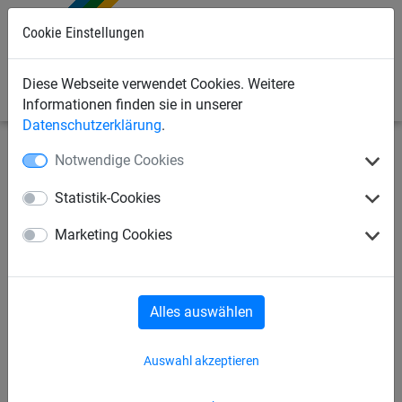
Cookie Einstellungen
0
Diese Webseite verwendet Cookies. Weitere
Informationen finden sie in unserer
Datenschutzerklärung
.
Notwendige Cookies
Seilspielgeräte
Adlerhorst®-Reihe
Statistik-Cookies
Adlerhorst® „Lotteschule“ ,
Marketing Cookies
Standpfosten komplett aus
Douglasie
Alles auswählen
Auswahl akzeptieren