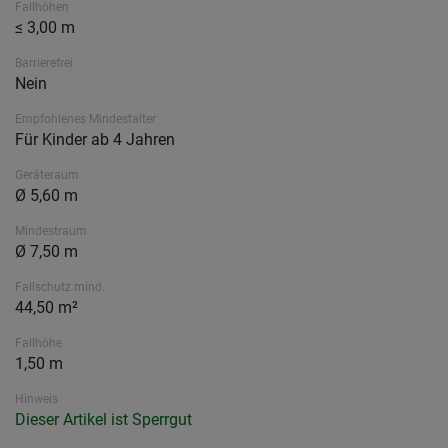
Fallhöhen
≤ 3,00 m
Barrierefrei
Nein
Empfohlenes Mindestalter
Für Kinder ab 4 Jahren
Geräteraum
Ø 5,60 m
Mindestraum
Ø 7,50 m
Fallschutz mind.
44,50 m²
Fallhöhe
1,50 m
Hinweis
Dieser Artikel ist Sperrgut