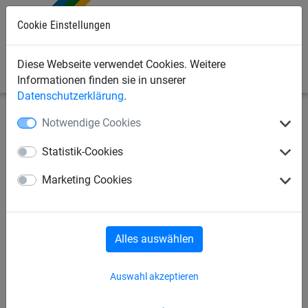
Cookie Einstellungen
0
Diese Webseite verwendet Cookies. Weitere
Informationen finden sie in unserer
Datenschutzerklärung
.
Notwendige Cookies
Seilspielgeräte
Seilnetz-Pyramiden
Seilnetz-Pyramide
Dino
Statistik-Cookies
Seilnetz-Pyramide Dino 3
Marketing Cookies
Alles auswählen
Auswahl akzeptieren