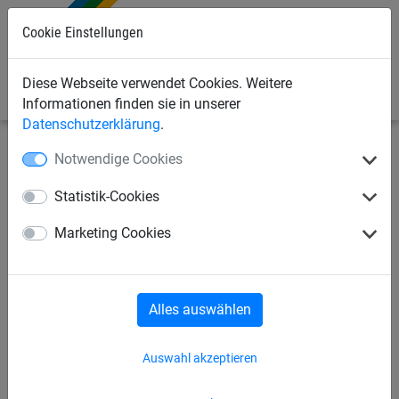
Cookie Einstellungen
0
Diese Webseite verwendet Cookies. Weitere
Informationen finden sie in unserer
Datenschutzerklärung
.
Notwendige Cookies
Industrienetze
Abdecknetze und -planen
Abdeckplanen
Statistik-Cookies
Abdeckplane, PE, 240 g/m²
Marketing Cookies
Alles auswählen
Auswahl akzeptieren