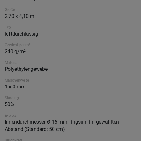
Größe
2,70 x 4,10 m
Typ
luftdurchlässig
Gewicht per m²
240 g/m²
Material
Polyethylengewebe
Maschenweite
1 x 3 mm
Shading
50%
Eyelets
Innendurchmesser Ø 16 mm, ringsum im gewählten
Abstand (Standard: 50 cm)
Bruchkraft