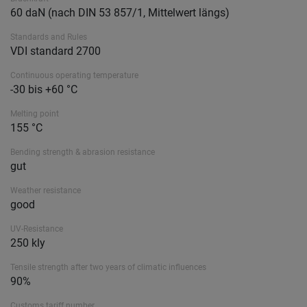
60 daN (nach DIN 53 857/1, Mittelwert längs)
Standards and Rules
VDI standard 2700
Continuous operating temperature
-30 bis +60 °C
Melting point
155 °C
Bending strength & abrasion resistance
gut
Weather resistance
good
UV-Resistance
250 kly
Tensile strength after two years of climatic influences
90%
Customs tariff number