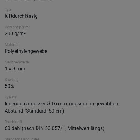
Typ
luftdurchlässig
Gewicht per m²
200 g/m²
Material
Polyethylengewebe
Maschenweite
1 x 3 mm
Shading
50%
Eyelets
Innendurchmesser Ø 16 mm, ringsum im gewählten
Abstand (Standard: 50 cm)
Bruchkraft
60 daN (nach DIN 53 857/1, Mittelwert längs)
Standards and Rules