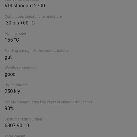
VDI standard 2700
Continuous operating temperature
-30 bis +60 °C
Melting point
155 °C
Bending strength & abrasion resistance
gut
Weather resistance
good
UV-Resistance
250 kly
Tensile strength after two years of climatic influences
90%
Customs tariff number
6307 90 10
Total Weight