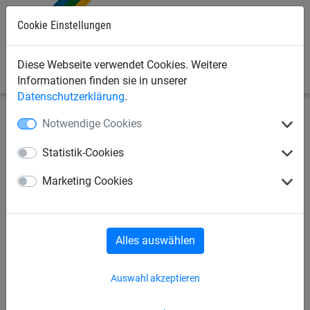
Cookie Einstellungen
0
Diese Webseite verwendet Cookies. Weitere
Informationen finden sie in unserer
Datenschutzerklärung
.
Notwendige Cookies
Industrienetze
Abdecknetze und -planen
Abdeckplanen
Statistik-Cookies
Abdeckplane, PE, 200 g/m²
Marketing Cookies
Alles auswählen
Auswahl akzeptieren