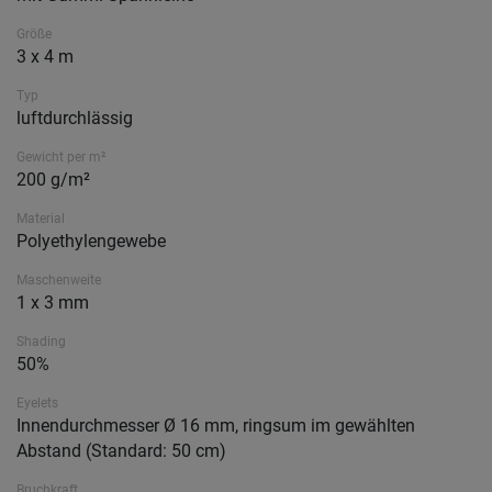
Größe
3 x 4 m
Typ
luftdurchlässig
Gewicht per m²
200 g/m²
Material
Polyethylengewebe
Maschenweite
1 x 3 mm
Shading
50%
Eyelets
Innendurchmesser Ø 16 mm, ringsum im gewählten
Abstand (Standard: 50 cm)
Bruchkraft