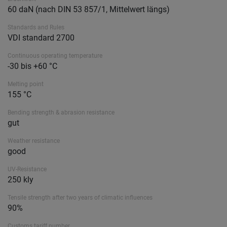
60 daN (nach DIN 53 857/1, Mittelwert längs)
Standards and Rules
VDI standard 2700
Continuous operating temperature
-30 bis +60 °C
Melting point
155 °C
Bending strength & abrasion resistance
gut
Weather resistance
good
UV-Resistance
250 kly
Tensile strength after two years of climatic influences
90%
Customs tariff number