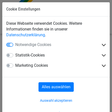
Cookie Einstellungen
0
Diese Webseite verwendet Cookies. Weitere
Informationen finden sie in unserer
Datenschutzerklärung
.
Notwendige Cookies
Industrienetze
Abdecknetze und -planen
Abdeckplanen
Statistik-Cookies
Abdeckplane, PE, 200 g/m²
Marketing Cookies
Alles auswählen
Auswahl akzeptieren