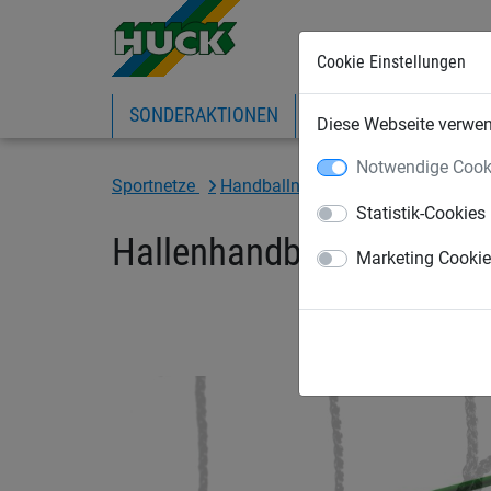
Cookie Einstellungen
SONDERAKTIONEN
EXPRESS-SHOP
IN
Diese Webseite verwend
Notwendige Cook
Sportnetze
Handballnetze
Handballtornetze
Statistik-Cookies
Hallenhandball-Tornetz "U
Marketing Cooki