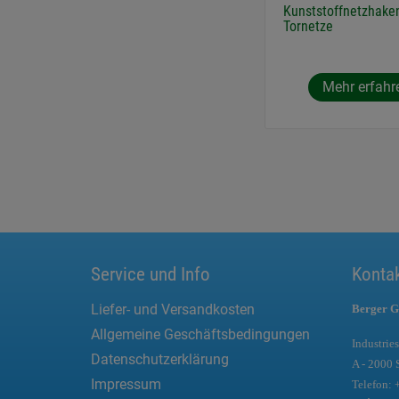
Kunststoffnetzhaken
Tornetze
Mehr erfahr
Service und Info
Konta
Liefer- und Versandkosten
Berger G
Allgemeine Geschäftsbedingungen
Industries
Datenschutzerklärung
A - 2000 
Impressum
Telefon: