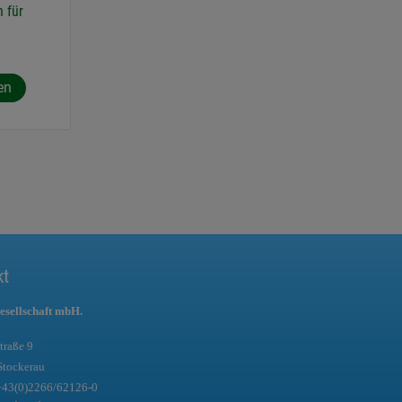
 für
en
kt
esellschaft mbH.
traße 9
Stockerau
+43(0)2266/62126-0