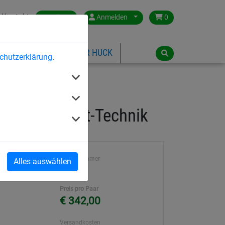
Kontakt
Austria
Anmelden
0
ILSPIELGERÄTE
ÜBER HUCK
chutzerklärung
.
 Flecht/Flecht-Technik
Artikelnummer
Alles auswählen
1099
Preis pro Paar
€ 342,00
Versandkosten