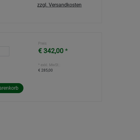
zzgl. Versandkosten
Preis
€ 342,00
*
* exkl. MwSt.:
€ 285,00