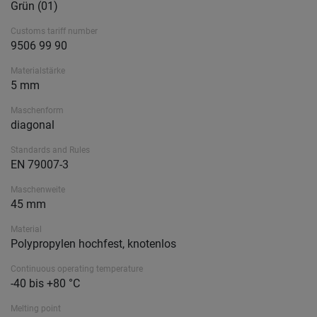
Grün (01)
Customs tariff number
9506 99 90
Materialstärke
5 mm
Maschenform
diagonal
Standards and Rules
EN 79007-3
Maschenweite
45 mm
Material
Polypropylen hochfest, knotenlos
Continuous operating temperature
-40 bis +80 °C
Melting point