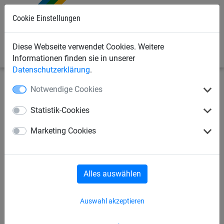
Cookie Einstellungen
0
Diese Webseite verwendet Cookies. Weitere
Informationen finden sie in unserer
Datenschutzerklärung
.
Notwendige Cookies
Sportnetze
Diverse Sportarten
Hammerwurf- und
Diskusschutznetze
Statistik-Cookies
Hammerwurf-Schutznetz
Marketing Cookies
Alles auswählen
Auswahl akzeptieren